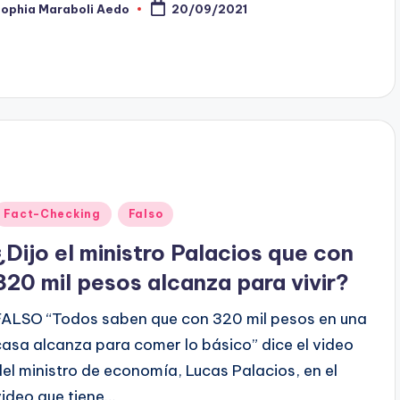
Sophia Maraboli Aedo
20/09/2021
ublicado
or
Publicado
Fact-Checking
Falso
en
¿Dijo el ministro Palacios que con
320 mil pesos alcanza para vivir?
FALSO “Todos saben que con 320 mil pesos en una
casa alcanza para comer lo básico” dice el video
del ministro de economía, Lucas Palacios, en el
video que tiene…