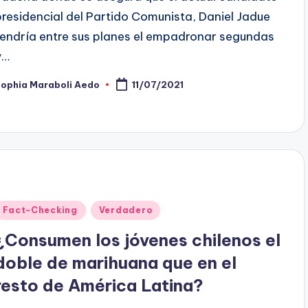
presidencial del Partido Comunista, Daniel Jadue
tendría entre sus planes el empadronar segundas
y…
Sophia Maraboli Aedo
11/07/2021
ublicado
or
Publicado
Fact-Checking
Verdadero
en
¿Consumen los jóvenes chilenos el
doble de marihuana que en el
resto de América Latina?