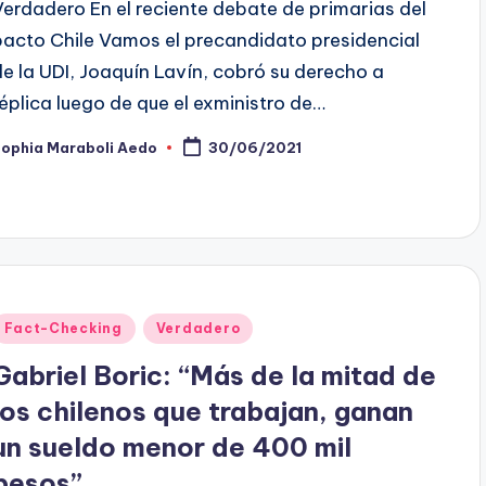
Verdadero En el reciente debate de primarias del
pacto Chile Vamos el precandidato presidencial
de la UDI, Joaquín Lavín, cobró su derecho a
réplica luego de que el exministro de…
Sophia Maraboli Aedo
30/06/2021
ublicado
or
Publicado
Fact-Checking
Verdadero
en
Gabriel Boric: “Más de la mitad de
los chilenos que trabajan, ganan
un sueldo menor de 400 mil
pesos”