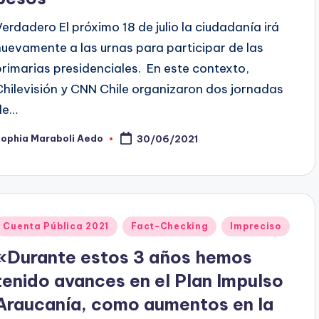
Verdadero El próximo 18 de julio la ciudadanía irá
nuevamente a las urnas para participar de las
primarias presidenciales. En este contexto,
Chilevisión y CNN Chile organizaron dos jornadas
de…
Sophia Maraboli Aedo
30/06/2021
ublicado
or
Publicado
Cuenta Pública 2021
Fact-Checking
Impreciso
en
«Durante estos 3 años hemos
tenido avances en el Plan Impulso
Araucanía, como aumentos en la