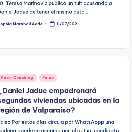
10, Teresa Marinovic publicó un tuit acusando a
Daniel Jadue de tener el mismo auto…
Sophia Maraboli Aedo
11/07/2021
ublicado
or
Publicado
Fact-Checking
Falso
en
¿Daniel Jadue empadronará
segundas viviendas ubicadas en la
región de Valparaíso?
Falso Por estos días circula por WhatsAppp una
cadena donde se asegura que el actual candidato