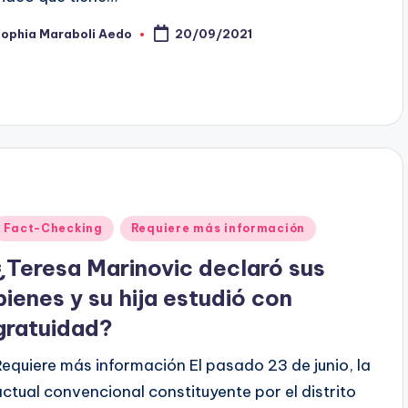
Sophia Maraboli Aedo
20/09/2021
ublicado
or
Publicado
Fact-Checking
Requiere más información
en
¿Teresa Marinovic declaró sus
bienes y su hija estudió con
gratuidad?
Requiere más información El pasado 23 de junio, la
actual convencional constituyente por el distrito