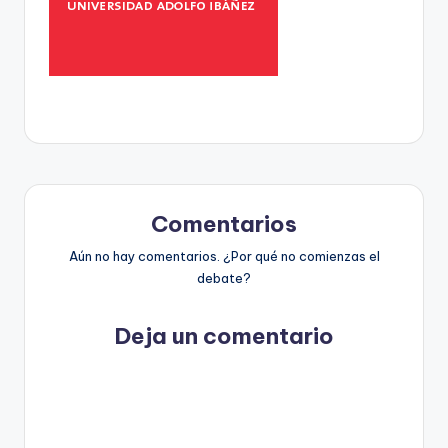
t
o
s
y
F
a
Comentarios
c
t
Aún no hay comentarios. ¿Por qué no comienzas el
debate?
-
C
Deja un comentario
h
e
c