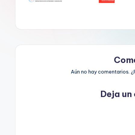
e
D
a
t
o
Come
s
Aún no hay comentarios. ¿
y
F
Deja un
a
c
t