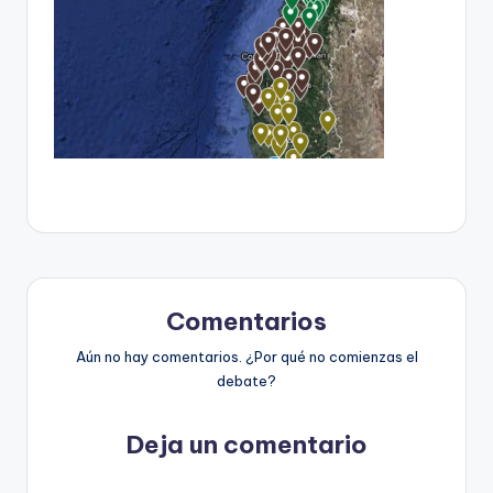
t
o
s
y
F
a
c
t
-
Comentarios
C
Aún no hay comentarios. ¿Por qué no comienzas el
debate?
h
e
Deja un comentario
c