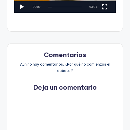
c
t
00:00
03:31
t
o
o
r
s
d
y
e
F
v
í
Comentarios
a
d
c
Aún no hay comentarios. ¿Por qué no comienzas el
e
debate?
o
t
-
Deja un comentario
C
h
e
c