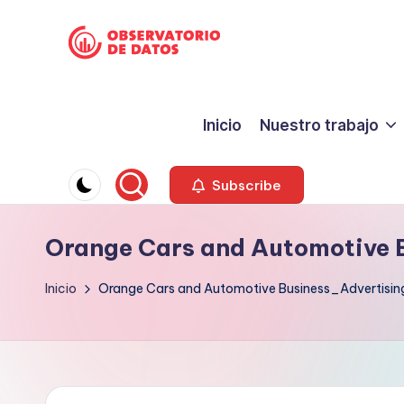
Saltar
P
al
"Comment
contenido
is
e
Inicio
Nuestro trabajo
free
ri
but
facts
o
Subscribe
are
d
sacred"
Orange Cars and Automotive 
-
is
Charles
Inicio
Orange Cars and Automotive Business_Advertisin
m
Preswitch
o
Scott
d