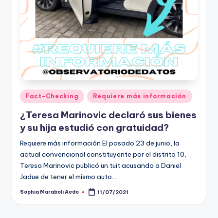
t
o
s
y
F
a
Publicado
Fact-Checking
Requiere más información
en
c
¿Teresa Marinovic declaró sus bienes
t
y su hija estudió con gratuidad?
-
Requiere más información El pasado 23 de junio, la
actual convencional constituyente por el distrito 10,
C
Teresa Marinovic publicó un tuit acusando a Daniel
h
Jadue de tener el mismo auto…
e
Sophia Maraboli Aedo
11/07/2021
Publicado
por
c