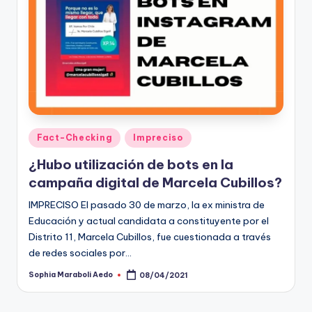
t
o
s
y
F
a
Publicado
Fact-Checking
Impreciso
en
c
¿Hubo utilización de bots en la
t
campaña digital de Marcela Cubillos?
-
IMPRECISO El pasado 30 de marzo, la ex ministra de
Educación y actual candidata a constituyente por el
C
Distrito 11, Marcela Cubillos, fue cuestionada a través
h
de redes sociales por…
e
Sophia Maraboli Aedo
08/04/2021
Publicado
por
c