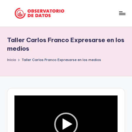
Saltar
al
P
"Comment
contenido
is
e
free
Taller Carlos Franco Expresarse en los
ri
but
medios
facts
o
are
Inicio
Taller Carlos Franco Expresarse en los medios
d
sacred"
is
-
Charles
m
Preswitch
o
Scott
R
d
e
e
p
r
D
o
a