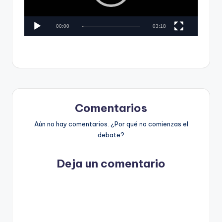
d
t
u
c
00:00
03:18
o
t
s
o
r
y
d
F
e
v
a
í
Comentarios
c
d
Aún no hay comentarios. ¿Por qué no comienzas el
t
e
debate?
o
-
C
Deja un comentario
h
e
c