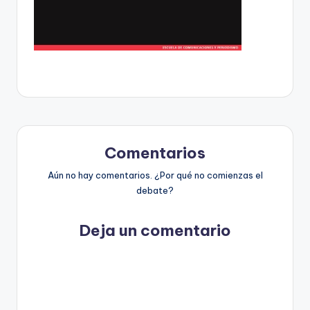
t
o
s
y
F
a
Comentarios
c
Aún no hay comentarios. ¿Por qué no comienzas el
t
debate?
-
C
Deja un comentario
h
e
c