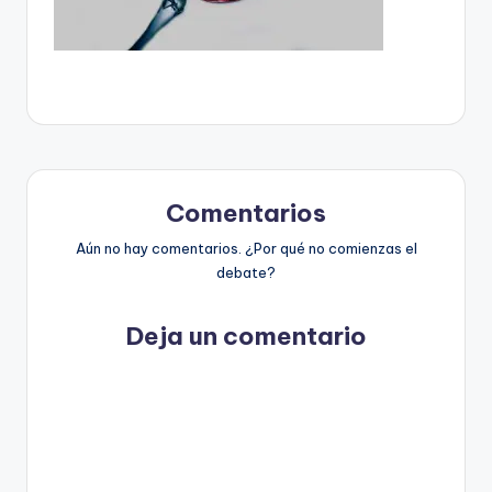
t
o
s
y
F
a
Comentarios
c
Aún no hay comentarios. ¿Por qué no comienzas el
debate?
t
-
Deja un comentario
C
h
e
c