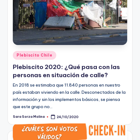
Publicado
Plebiscito Chile
en
Plebiscito 2020: ¿Qué pasa con las
personas en situación de calle?
En 2018 se estimaba que 11.840 personas en nuestro
país estaban viviendo en la calle. Desconectados de la
información y sin los implementos básicos, se piensa
que este grupo no…
Sara Sorza Molina
24/10/2020
Publicado
por