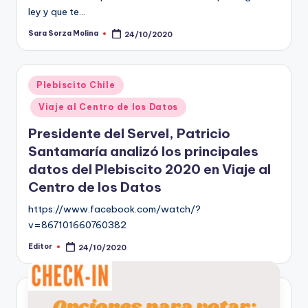
ley y que te…
Sara Sorza Molina
24/10/2020
Publicado
por
Publicado
Plebiscito Chile
en
Viaje al Centro de los Datos
Presidente del Servel, Patricio
Santamaría analizó los principales
datos del Plebiscito 2020 en Viaje al
Centro de los Datos
https://www.facebook.com/watch/?
v=867101660760382
Editor
24/10/2020
Publicado
por