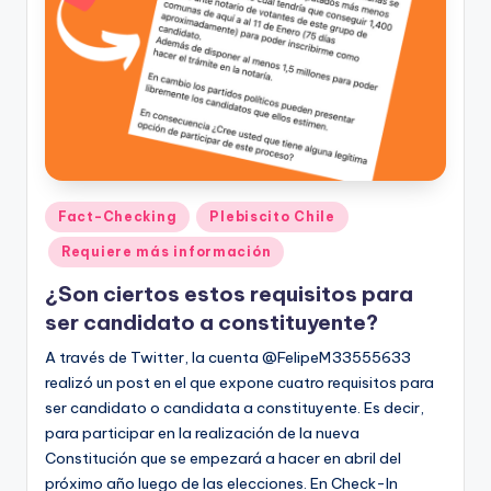
t
o
s
y
F
a
Publicado
Fact-Checking
Plebiscito Chile
en
c
Requiere más información
t
¿Son ciertos estos requisitos para
-
ser candidato a constituyente?
C
A través de Twitter, la cuenta @FelipeM33555633
realizó un post en el que expone cuatro requisitos para
h
ser candidato o candidata a constituyente. Es decir,
e
para participar en la realización de la nueva
Constitución que se empezará a hacer en abril del
c
próximo año luego de las elecciones. En Check-In