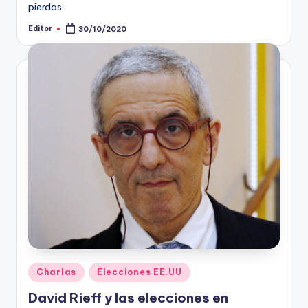
pierdas.
Editor
30/10/2020
Publicado
por
Publicado
Charlas
Elecciones EE.UU
en
David Rieff y las elecciones en