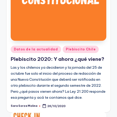
Publicado
Datos de la actualidad
Plebiscito Chile
en
Plebiscito 2020: Y ahora ¿qué viene?
Las y los chilenos ya decidieron y la jornada del 25 de
octubre fue solo el inicio del proceso de redacción de
una Nueva Constitución que deberá ser ratificada en
otro plebiscito durante el segundo semestre de 2022.
Pero ¿qué pasos vienen ahora? La Ley 21.200 responde
esa pregunta y acá te contamos qué dice.
Sara Sorza Molina
26/10/2020
Publicado
por