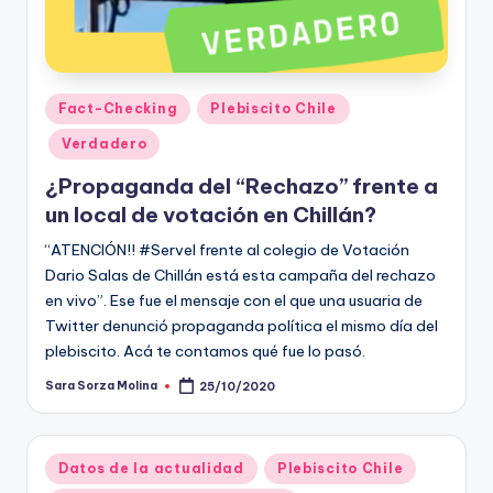
Publicado
Fact-Checking
Plebiscito Chile
en
Verdadero
¿Propaganda del “Rechazo” frente a
un local de votación en Chillán?
“ATENCIÓN!! #Servel frente al colegio de Votación
Dario Salas de Chillán está esta campaña del rechazo
en vivo”. Ese fue el mensaje con el que una usuaria de
Twitter denunció propaganda política el mismo día del
plebiscito. Acá te contamos qué fue lo pasó.
Sara Sorza Molina
25/10/2020
Publicado
por
Publicado
Datos de la actualidad
Plebiscito Chile
en