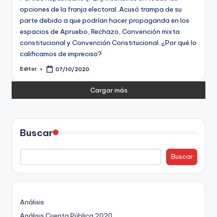
opciones de la franja electoral. Acusó trampa de su
parte debido a que podrían hacer propaganda en los
espacios de Apruebo, Rechazo, Convención mixta
constitucional y Convención Constitucional. ¿Por qué lo
calificamos de impreciso?
Editor
07/10/2020
Publicado
por
Cargar más
Buscar
Buscar
Análisis
Análisis Cuenta Pública 2020