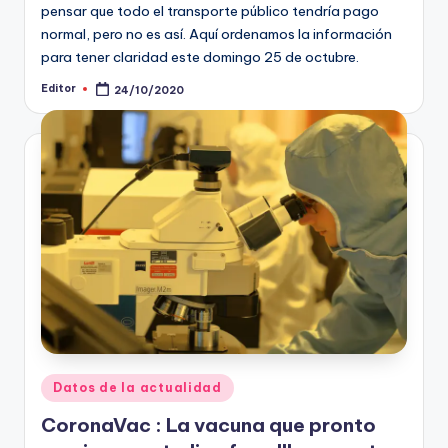
pensar que todo el transporte público tendría pago
normal, pero no es así. Aquí ordenamos la información
para tener claridad este domingo 25 de octubre.
Editor
24/10/2020
Publicado
por
Publicado
Datos de la actualidad
en
CoronaVac : La vacuna que pronto