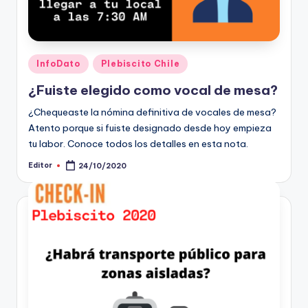
Publicado
InfoDato
Plebiscito Chile
en
¿Fuiste elegido como vocal de mesa?
¿Chequeaste la nómina definitiva de vocales de mesa?
Atento porque si fuiste designado desde hoy empieza
tu labor. Conoce todos los detalles en esta nota.
Editor
24/10/2020
Publicado
por