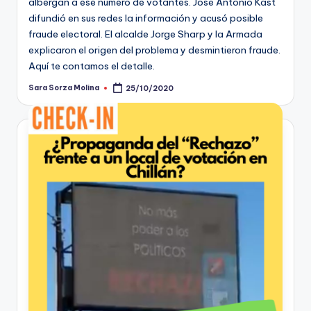
albergan a ese número de votantes. José Antonio Kast
difundió en sus redes la información y acusó posible
fraude electoral. El alcalde Jorge Sharp y la Armada
explicaron el origen del problema y desmintieron fraude.
Aquí te contamos el detalle.
Sara Sorza Molina
25/10/2020
Publicado
por