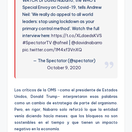
WATCH: Dr David Nabarro, the WHO's
Special Envoy on Covid-19, tells Andrew
Neil: 'We really do appeal to all world
leaders: stop using lockdown as your
primary control method'. Watch the full
interview here:
https://t.co/XLdaedsKVS
#SpectatorTV
@afneil
|
@davidnabarro
pic.twitter.com/1M4xf3VnXQ
— The Spectator (@spectator)
October 9, 2020
Los críticos de la OMS -como el presidente de Estados
Unidos, Donald Trump- interpretaron esas palabras
como un cambio de estrategia de parte del organismo.
Pero, en rigor, Nabarro solo reforzó lo que la entidad
venía diciendo hacía meses: que los bloqueos no son
sostenibles en el tiempo y que tienen un impacto
negativo en la economía.