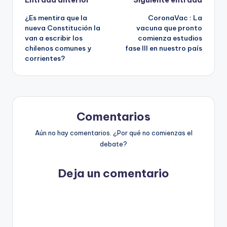
Navegación
Entrada anterior
Siguiente entrada
¿Es mentira que la
CoronaVac : La
de
nueva Constitución la
vacuna que pronto
van a escribir los
comienza estudios
entradas
chilenos comunes y
fase III en nuestro país
corrientes?
Comentarios
Aún no hay comentarios. ¿Por qué no comienzas el
debate?
Deja un comentario