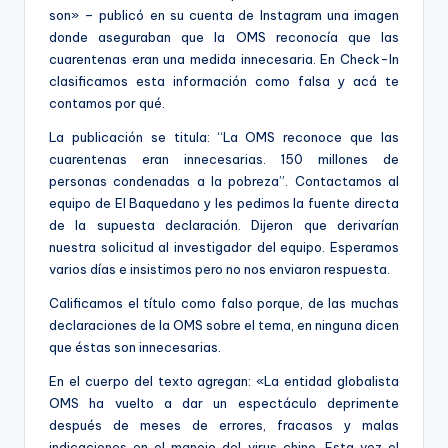
ki
son» – publicó en su cuenta de Instagram una imagen
n
donde aseguraban que la OMS reconocía que las
cuarentenas eran una medida innecesaria. En Check-In
g
clasificamos esta información como falsa y acá te
contamos por qué.
La publicación se titula: “La OMS reconoce que las
cuarentenas eran innecesarias. 150 millones de
personas condenadas a la pobreza”. Contactamos al
equipo de El Baquedano y les pedimos la fuente directa
de la supuesta declaración. Dijeron que derivarían
nuestra solicitud al investigador del equipo. Esperamos
varios días e insistimos pero no nos enviaron respuesta.
Calificamos el título como falso porque, de las muchas
declaraciones de la OMS sobre el tema, en ninguna dicen
que éstas son innecesarias.
En el cuerpo del texto agregan: «La entidad globalista
OMS ha vuelto a dar un espectáculo deprimente
después de meses de errores, fracasos y malas
indicaciones en el manejo del virus chino. Esta vez el