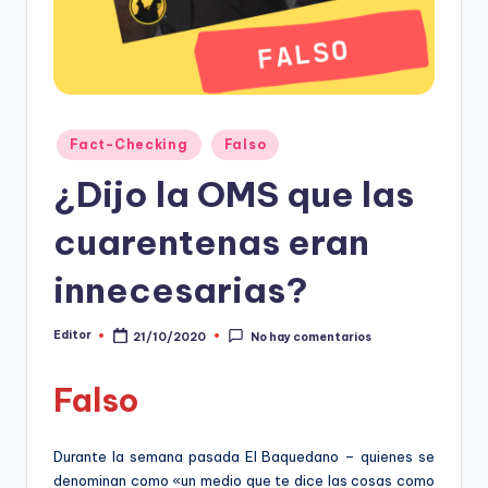
t
o
s
y
Publicado
Fact-Checking
Falso
en
F
¿Dijo la OMS que las
a
cuarentenas eran
c
t
innecesarias?
-
Editor
21/10/2020
No hay comentarios
Publicado
C
por
h
Falso
e
c
Durante la semana pasada El Baquedano – quienes se
denominan como «un medio que te dice las cosas como