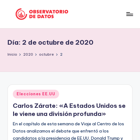
Saltar
al
P
"Comment
contenido
is
e
free
Día:
2 de octubre de 2020
ri
but
facts
o
Inicio
2020
octubre
2
are
d
sacred"
is
-
Charles
m
Preswitch
Publicado
Elecciones EE.UU
o
Scott
en
Carlos Zárate: «A Estados Unidos se
d
le viene una división profunda»
e
En el capítulo de esta semana de Viaje al Centro de los
D
Datos analizamos el debate que enfrentó a los
a
candidatos a la presidencia de EE.UU, Donald Trump y