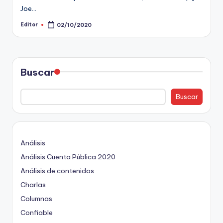
Joe…
t
Editor
02/10/2020
o
Publicado
por
s
y
Buscar
F
a
Buscar
c
t
-
Análisis
Análisis Cuenta Pública 2020
C
Análisis de contenidos
h
Charlas
e
Columnas
c
Confiable