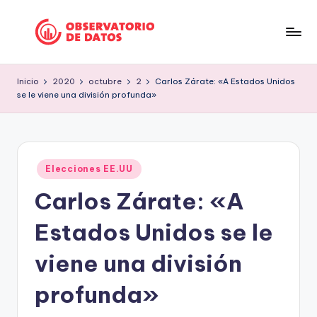
Saltar
al
P
"Comment
contenido
is
e
Inicio
2020
octubre
2
Carlos Zárate: «A Estados Unidos
free
se le viene una división profunda»
ri
but
facts
o
are
d
sacred"
Publicado
is
Elecciones EE.UU
-
en
Charles
Carlos Zárate: «A
m
Preswitch
o
Scott
Estados Unidos se le
d
viene una división
e
profunda»
D
a