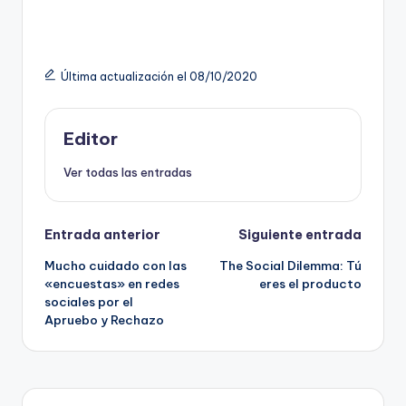
ki
n
g
Última actualización el 08/10/2020
Editor
Ver todas las entradas
Navegación
Entrada anterior
Siguiente entrada
Mucho cuidado con las
The Social Dilemma: Tú
de
«encuestas» en redes
eres el producto
sociales por el
entradas
Apruebo y Rechazo