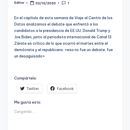
Editor
02/10/2020
1
Publicado
t
por
o
En el capítulo de esta semana de Viaje al Centro de los
Datos analizamos el debate que enfrentó a los
s
candidatos a la presidencia de EE.UU, Donald Trump y
y
Joe Biden, junto al periodista internacional de Canal 13.
Zárate es crítico de lo que ocurrió el martes entre el
F
demócrata y el republicano: «eso no fue un debate, fue
a
un desaguisado»
c
t
Compártelo:
-
Twitter
Facebook
C
h
Me gusta esto:
Cargando...
e
c