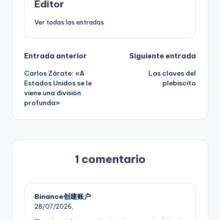
Editor
Ver todas las entradas
Navegación
Entrada anterior
Siguiente entrada
Carlos Zárate: «A
Las claves del
de
Estados Unidos se le
plebiscito
viene una división
entradas
profunda»
1 comentario
Binance创建账户
28/07/2026,