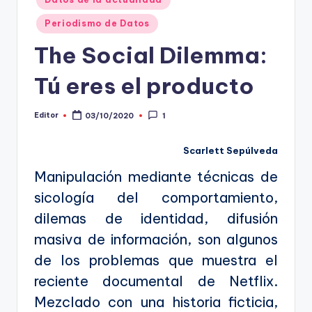
en
t
Periodismo de Datos
o
The Social Dilemma:
s
Tú eres el producto
y
F
Editor
03/10/2020
1
Publicado
por
a
Scarlett Sepúlveda
c
Manipulación mediante técnicas de
t
sicología del comportamiento,
-
dilemas de identidad, difusión
C
masiva de información, son algunos
h
de los problemas que muestra el
e
reciente documental de Netflix.
c
Mezclado con una historia ficticia,