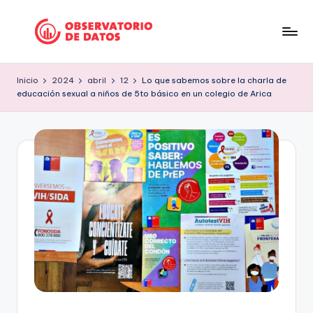
Saltar
al
P
"Comment
contenido
is
e
Inicio
2024
abril
12
Lo que sabemos sobre la charla de
free
educación sexual a niños de 5to básico en un colegio de Arica
ri
but
facts
o
are
d
sacred"
is
-
Charles
m
Preswitch
o
Scott
d
e
D
a