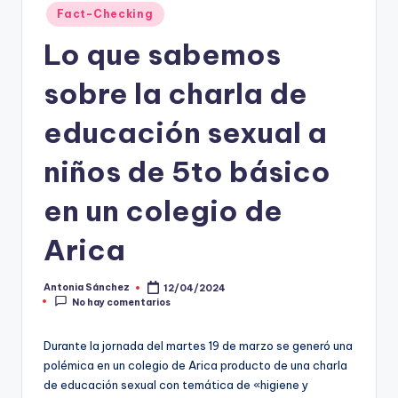
Publicado
Fact-Checking
t
en
Lo que sabemos
o
s
sobre la charla de
y
educación sexual a
F
niños de 5to básico
a
c
en un colegio de
t
Arica
-
C
Antonia Sánchez
12/04/2024
Publicado
No hay comentarios
por
h
e
Durante la jornada del martes 19 de marzo se generó una
polémica en un colegio de Arica producto de una charla
c
de educación sexual con temática de «higiene y