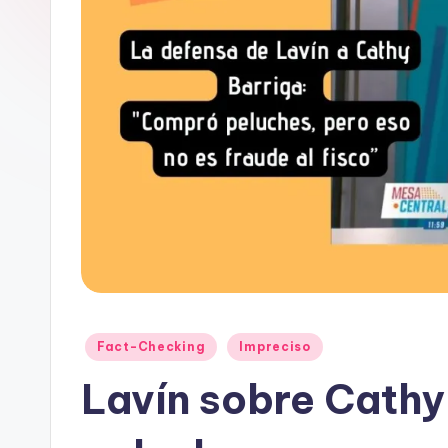
e
D
a
t
o
s
y
F
a
Publicado
Fact-Checking
Impreciso
en
Lavín sobre Cath
c
t