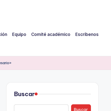
ción
Equipo
Comité académico
Escríbenos
esario»
Buscar
Buscar