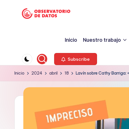
Saltar
P
al
"Comment
contenido
is
e
Inicio
Nuestro trabajo
free
ri
but
facts
o
Subscribe
are
d
Inicio
2024
abril
18
Lavín sobre Cathy Barriga: 
sacred"
-
is
Charles
m
Preswitch
o
Scott
d