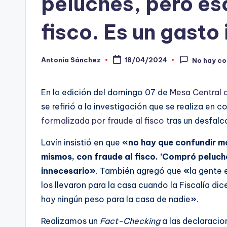
peluches, pero eso
-
fisco. Es un gasto
C
h
Antonia Sánchez
18/04/2024
No hay c
Publicado
por
e
En la edición del domingo 07 de
Mesa Central 
c
se refirió a la investigación que se realiza en
ki
formalizada por fraude al fisco
tras un desfalc
n
Lavín insistió en que
«no hay que confundir ma
mismos, con fraude al fisco. ’Compró peluche
g
innecesario»
. También agregó que
«
la gente 
los llevaron para la casa cuando la Fiscalía dic
hay ningún peso para la casa de nadie
»
.
Realizamos un
Fact-Checking
a las declaracion