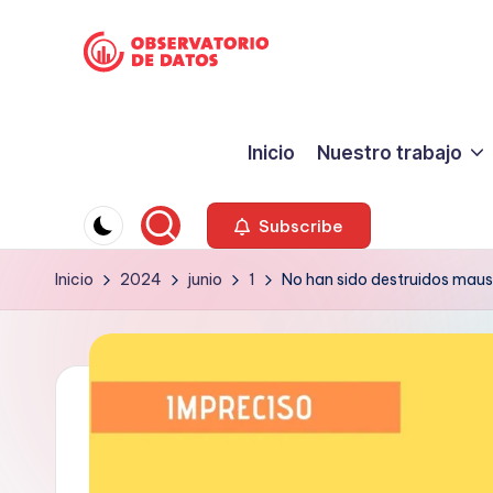
Saltar
P
al
"Comment
contenido
is
e
Inicio
Nuestro trabajo
free
ri
but
facts
o
Subscribe
are
d
Inicio
2024
junio
1
No han sido destruidos mau
sacred"
-
is
Charles
m
Preswitch
o
Scott
d