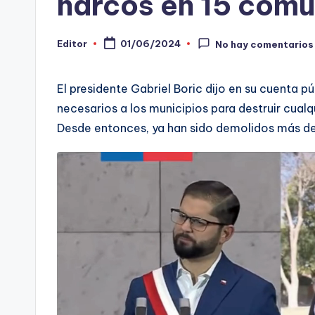
narcos en 15 com
-
Editor
01/06/2024
C
No hay comentarios
Publicado
por
h
El presidente Gabriel Boric dijo en su cuenta pú
e
necesarios a los municipios para destruir cual
Desde entonces, ya han sido demolidos más d
c
ki
n
g