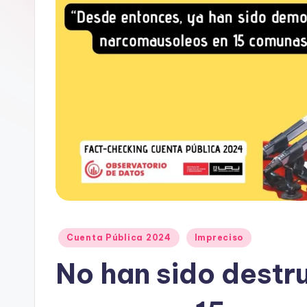
e
D
a
t
o
s
y
F
a
Publicado
Cuenta Pública 2024
Impreciso
en
No han sido destr
c
t