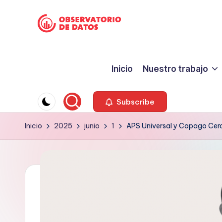
Saltar
P
al
"Comment
contenido
is
e
Inicio
Nuestro trabajo
free
ri
but
facts
o
Subscribe
are
d
Inicio
2025
junio
1
APS Universal y Copago Cero
sacred"
-
is
Charles
m
Preswitch
o
Scott
d