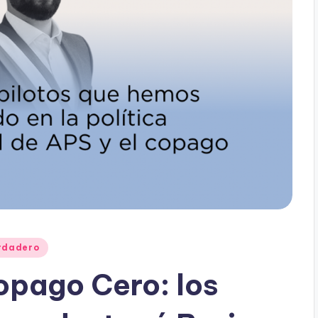
rdadero
opago Cero: los