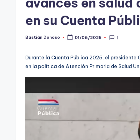
avances en salud 
-
en su Cuenta Públ
C
h
Bastián Donoso
01/06/2025
1
Publicado
por
e
Durante la Cuenta Pública 2025, el presidente 
c
en la política de Atención Primaria de Salud Un
ki
n
g