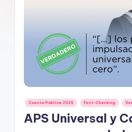
e
D
a
t
o
s
y
F
a
Publicado
Cuenta Pública 2025
Fact-Checking
Ve
en
APS Universal y C
c
t