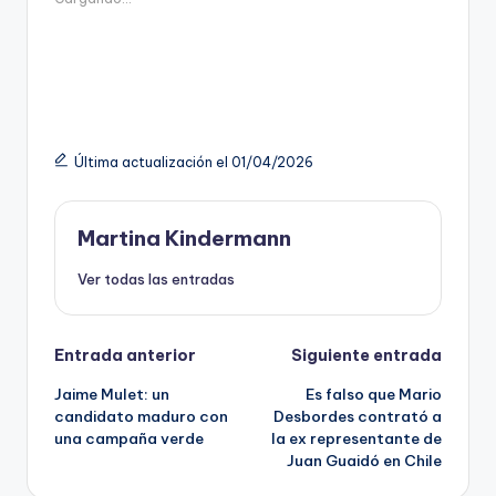
Última actualización el 01/04/2026
Martina Kindermann
Ver todas las entradas
Navegación
Entrada anterior
Siguiente entrada
Jaime Mulet: un
Es falso que Mario
de
candidato maduro con
Desbordes contrató a
una campaña verde
la ex representante de
entradas
Juan Guaidó en Chile