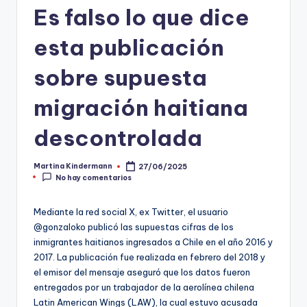
Es falso lo que dice
t
o
esta publicación
s
sobre supuesta
y
migración haitiana
F
a
descontrolada
c
Martina Kindermann
27/06/2025
Publicado
t
No hay comentarios
por
-
Mediante la red social X, ex Twitter, el usuario
C
@gonzaloko publicó las supuestas cifras de los
h
inmigrantes haitianos ingresados a Chile en el año 2016 y
2017. La publicación fue realizada en febrero del 2018 y
e
el emisor del mensaje aseguró que los datos fueron
c
entregados por un trabajador de la aerolínea chilena
Latin American Wings (LAW), la cual estuvo acusada