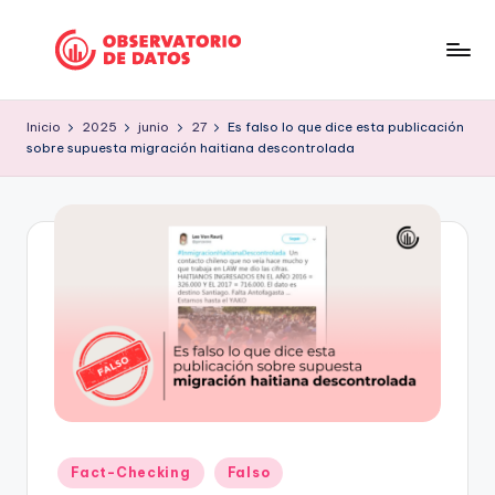
Saltar
al
P
"Comment
contenido
is
e
Inicio
2025
junio
27
Es falso lo que dice esta publicación
free
sobre supuesta migración haitiana descontrolada
ri
but
facts
o
are
d
sacred"
is
-
Charles
m
Preswitch
o
Scott
d
e
D
Publicado
Fact-Checking
Falso
a
en