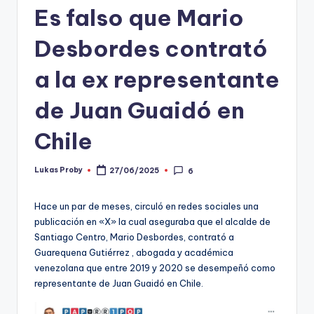
Es falso que Mario
t
o
Desbordes contrató
s
a la ex representante
y
de Juan Guaidó en
F
a
Chile
c
Lukas Proby
27/06/2025
6
Publicado
t
por
-
Hace un par de meses, circuló en redes sociales una
publicación en «X» la cual aseguraba que el alcalde de
C
Santiago Centro, Mario Desbordes, contrató a
h
Guarequena Gutiérrez , abogada y académica
venezolana que entre 2019 y 2020 se desempeñó como
e
representante de Juan Guaidó en Chile.
c