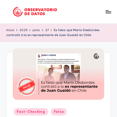
Saltar
al
P
"Comment
contenido
is
e
Inicio
2025
junio
27
Es falso que Mario Desbordes
free
contrató a la ex representante de Juan Guaidó en Chile
ri
but
facts
o
are
d
sacred"
is
-
Charles
m
Preswitch
o
Scott
d
e
D
Publicado
Fact-Checking
Falso
a
en