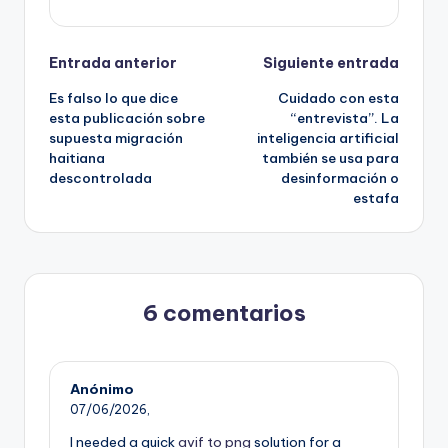
Navegación
Entrada anterior
Siguiente entrada
Es falso lo que dice
Cuidado con esta
de
esta publicación sobre
“entrevista”. La
supuesta migración
inteligencia artificial
entradas
haitiana
también se usa para
descontrolada
desinformación o
estafa
6 comentarios
Anónimo
07/06/2026,
I needed a quick
avif to png
solution for a