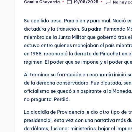
Camila Chavarria
19/08/2025
No hay c
Publicado
-
por
C
Su apellido pesa. Para bien y para mal. Nació 
dictadura y la transición. Su padre, Fernando 
h
miembro de la Junta Militar que gobernó tras e
e
estuvo entre quienes manejaban el país mientr
en 1988, reconoció la derrota de Pinochet en el p
c
régimen. El poder que se impone y el poder que 
ki
Al terminar su formación en economía inició su 
n
de la derecha conservadora. Fue diputada, sena
oficialismo se quedó sin aspirante a la Moneda,
g
no pregunta. Perdió.
La alcaldía de Providencia le dio otro tipo de tr
presidencial, esta vez con una narrativa más du
de dólares, fusionar ministerios, bajar el impu