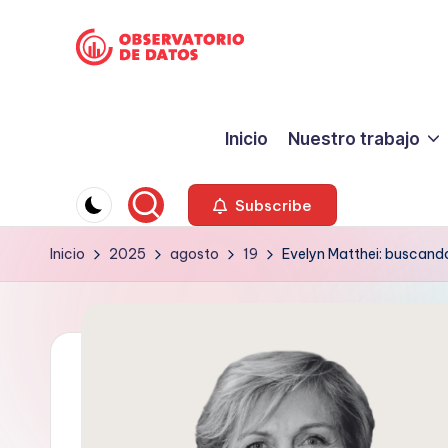
Saltar
P
al
"Comment
contenido
is
e
Inicio
Nuestro trabajo
free
ri
but
facts
o
Subscribe
are
d
Inicio
2025
agosto
19
Evelyn Matthei: buscand
sacred"
-
is
Charles
m
Preswitch
o
Scott
d