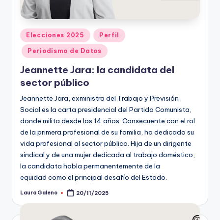
t
o
Publicado
Elecciones 2025
Perfil
s
en
Periodismo de Datos
y
Jeannette Jara: la candidata del
F
sector público
a
Jeannette Jara, exministra del Trabajo y Previsión
c
Social es la carta presidencial del Partido Comunista,
donde milita desde los 14 años. Consecuente con el rol
t
de la primera profesional de su familia, ha dedicado su
-
vida profesional al sector público. Hija de un dirigente
sindical y de una mujer dedicada al trabajo doméstico,
C
la candidata habla permanentemente de la
h
equidad como el principal desafío del Estado.
e
Laura Galeno
20/11/2025
Publicado
por
c