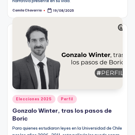
narrativa presente en su vida.
Camila Chavarria
19/08/2025
Publicado
por
Publicado
Elecciones 2025
Perfil
en
Gonzalo Winter, tras los pasos de
Boric
Para quienes estudiaron leyes en la Universidad de Chile
por los años 2006-2011, esta película les puede sonar