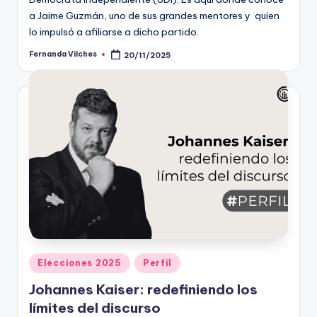
a Jaime Guzmán, uno de sus grandes mentores y quien
lo impulsó a afiliarse a dicho partido.
Fernanda Vilches
20/11/2025
Publicado
por
Publicado
Elecciones 2025
Perfil
en
Johannes Kaiser: redefiniendo los
límites del discurso