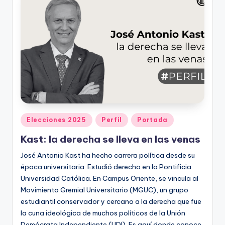
ki
n
g
Publicado
Elecciones 2025
Perfil
Portada
en
Kast: la derecha se lleva en las venas
José Antonio Kast ha hecho carrera política desde su
época universitaria. Estudió derecho en la Pontificia
Universidad Católica. En Campus Oriente, se vincula al
Movimiento Gremial Universitario (MGUC), un grupo
estudiantil conservador y cercano a la derecha que fue
la cuna ideológica de muchos políticos de la Unión
Demócrata Independiente (UDI). Es aquí donde conoce