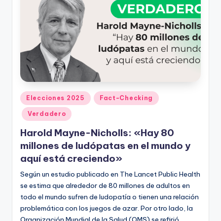
ki
n
g
Publicado
Elecciones 2025
Fact-Checking
en
Verdadero
Harold Mayne-Nicholls: «Hay 80
millones de ludópatas en el mundo y
aquí está creciendo»
Según un estudio publicado en The Lancet Public Health
se estima que alrededor de 80 millones de adultos en
todo el mundo sufren de ludopatía o tienen una relación
problemática con los juegos de azar. Por otro lado, la
Organización Mundial de la Salud (OMS) se refirió