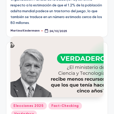
respecto a la estimación de que el 1.2% de la población
adulta mundial padece un trastorno del juego, lo que
también se traduce en un número estimado cerca de los
80 millones.
Martina Kindermann
24/10/2025
Publicado
por
Publicado
Elecciones 2025
Fact-Checking
en
Verdadero