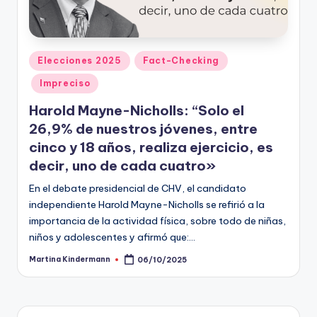
Publicado
Elecciones 2025
Fact-Checking
en
Impreciso
Harold Mayne-Nicholls: “Solo el
26,9% de nuestros jóvenes, entre
cinco y 18 años, realiza ejercicio, es
decir, uno de cada cuatro»
En el debate presidencial de CHV, el candidato
independiente Harold Mayne-Nicholls se refirió a la
importancia de la actividad física, sobre todo de niñas,
niños y adolescentes y afirmó que:…
Martina Kindermann
06/10/2025
Publicado
por