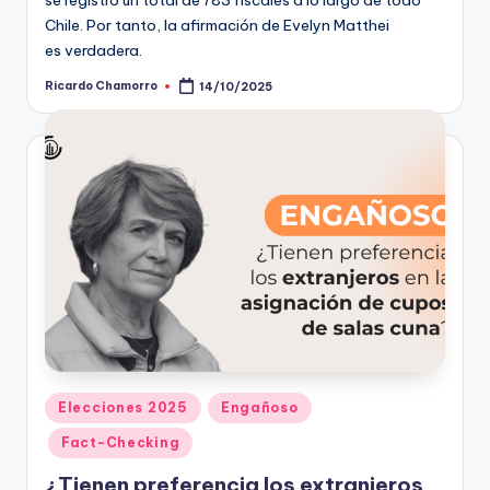
se registró un total de 783 fiscales a lo largo de todo
Chile. Por tanto, la afirmación de Evelyn Matthei
es verdadera.
Ricardo Chamorro
14/10/2025
Publicado
por
Publicado
Elecciones 2025
Engañoso
en
Fact-Checking
¿Tienen preferencia los extranjeros