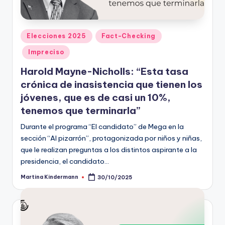
t
o
Publicado
Elecciones 2025
Fact-Checking
s
en
Impreciso
y
Harold Mayne-Nicholls: “Esta tasa
F
crónica de inasistencia que tienen los
a
jóvenes, que es de casi un 10%,
tenemos que terminarla”
c
Durante el programa “El candidato” de Mega en la
t
sección “Al pizarrón”, protagonizada por niños y niñas,
-
que le realizan preguntas a los distintos aspirante a la
C
presidencia, el candidato…
h
Martina Kindermann
30/10/2025
Publicado
por
e
c