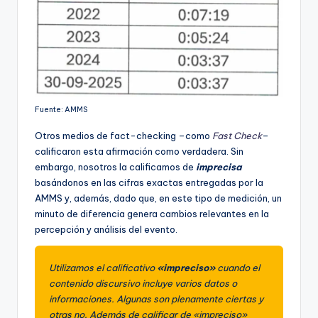
Fuente: AMMS
Otros medios de fact-checking –como
Fast Check
–
calificaron esta afirmación como verdadera. Sin
embargo, nosotros la calificamos de
imprecisa
basándonos en las cifras exactas entregadas por la
AMMS y, además, dado que, en este tipo de medición, un
minuto de diferencia genera cambios relevantes en la
percepción y análisis del evento.
Utilizamos el calificativo
«impreciso»
cuando el
contenido discursivo incluye varios datos o
informaciones. Algunas son plenamente ciertas y
otras no. Además de calificar de «impreciso»