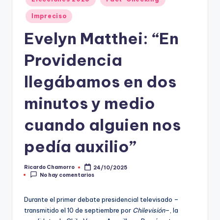
en
t
Impreciso
o
Evelyn Matthei: “En
s
Providencia
y
F
llegábamos en dos
a
minutos y medio
c
cuando alguien nos
t
-
pedía auxilio”
C
Ricardo Chamorro
24/10/2025
Publicado
h
No hay comentarios
por
e
Durante el primer debate presidencial televisado –
c
transmitido el 10 de septiembre por
Chilevisión
–, la