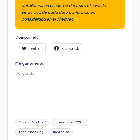
detallamos en el cuerpo del texto el nivel de
veracidad de cada dato o información
considerada en el chequeo.
Compártelo:
Twitter
Facebook
Me gusta esto:
Cargando...
Etiquetas:
"Evelyn Matthei"
Elecciones 2025
fact-checking
impreciso