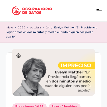
Saltar
al
P
"Comment
contenido
is
e
Inicio
2025
octubre
24
Evelyn Matthei: “En Providencia
free
llegábamos en dos minutos y medio cuando alguien nos pedía
ri
but
auxilio”
facts
o
are
d
sacred"
is
-
Charles
m
Preswitch
o
Scott
d
e
D
a
Publicado
Elecciones 2025
Fact-Checking