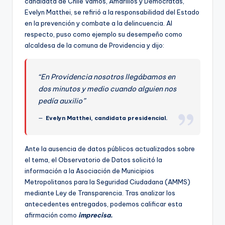
candidata de Chile Vamos, Amarillos y Demócratas,
ki
Evelyn Matthei, se refirió a la responsabilidad del Estado
n
en la prevención y combate a la delincuencia. Al
respecto, puso como ejemplo su desempeño como
g
alcaldesa de la comuna de Providencia y dijo:
“En Providencia nosotros llegábamos en
dos minutos y medio cuando alguien nos
pedía auxilio”
Evelyn Matthei, candidata presidencial.
Ante la ausencia de datos públicos actualizados sobre
el tema, el Observatorio de Datos solicitó la
información a la Asociación de Municipios
Metropolitanos para la Seguridad Ciudadana (AMMS)
mediante Ley de Transparencia. Tras analizar los
antecedentes entregados, podemos calificar esta
afirmación como
imprecisa.