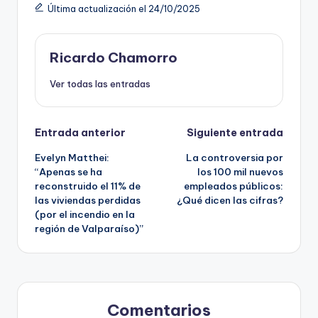
Última actualización el 24/10/2025
Ricardo Chamorro
Ver todas las entradas
Navegación
Entrada anterior
Siguiente entrada
Evelyn Matthei:
La controversia por
de
“Apenas se ha
los 100 mil nuevos
reconstruido el 11% de
empleados públicos:
entradas
las viviendas perdidas
¿Qué dicen las cifras?
(por el incendio en la
región de Valparaíso)”
Comentarios