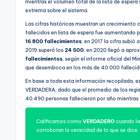
mientras el volumen total de la lista de espera
extrema sobre el sistema.
Las cifras históricas muestran un crecimiento c
fallecidos en lista de espera fue aumentando p
16 800 fallecimientos
; en 2017 la cifra subió
2019 superó los
24 500
; en 2020 llegó a ap
fallecimientos
, según el informe oficial del M
que desemboca en los más de 40 000 fallecid
En base a toda esta información recopilada, 
VERDADERA, dado que el promedio de los regi
40.490 personas fallecieron por año mientras 
Calificamos como
VERDADERO
cuando la
corroboran la veracidad de lo que se dice.