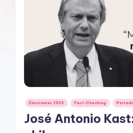
e
D
a
t
o
s
y
F
a
Publicado
Elecciones 2025
Fact-Checking
Portad
en
José Antonio Kast
c
t