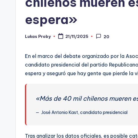
chilenos mueren e
-
espera»
C
h
Lukas Proby
21/11/2025
20
Publicado
por
e
En el marco del debate organizado por la Asoc
c
candidato presidencial del partido Republicano, 
ki
espera y aseguró que hay gente que pierde la vi
n
g
«Más de 40 mil chilenos mueren es
José Antonio Kast, candidato presidencial
Tras analizar los datos oficiales, es posible