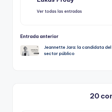
Ver todas las entradas
Navegación
Entrada anterior
Jeannette Jara: la candidata del
de
sector público
entradas
20 co