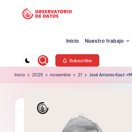
Saltar
P
al
"Comment
contenido
is
e
Inicio
Nuestro trabajo
free
ri
but
facts
o
Subscribe
are
d
Inicio
2025
noviembre
21
José Antonio Kast: «M
sacred"
-
is
Charles
m
Preswitch
o
Scott
d