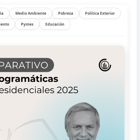
ía
Medio Ambiente
Pobreza
Política Exterior
iento
Pymes
Educación