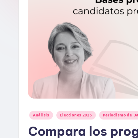
e
D
a
t
o
s
y
F
a
Publicado
Análisis
Elecciones 2025
Periodismo de D
en
c
Compara los pro