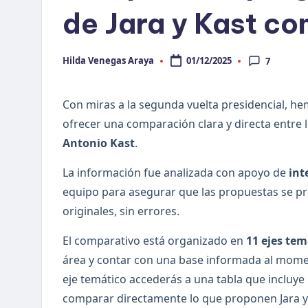
t
de Jara y Kast co
-
C
Hilda Venegas Araya
01/12/2025
7
Publicado
por
h
Con miras a la segunda vuelta presidencial, he
e
ofrecer una comparación clara y directa entre 
c
Antonio Kast
.
ki
La información fue analizada con apoyo de
int
equipo para asegurar que las propuestas se p
n
originales, sin errores.
g
El comparativo está organizado en
11 ejes tem
área y contar con una base informada al mome
eje temático accederás a una tabla que incluye
comparar directamente lo que proponen Jara y 