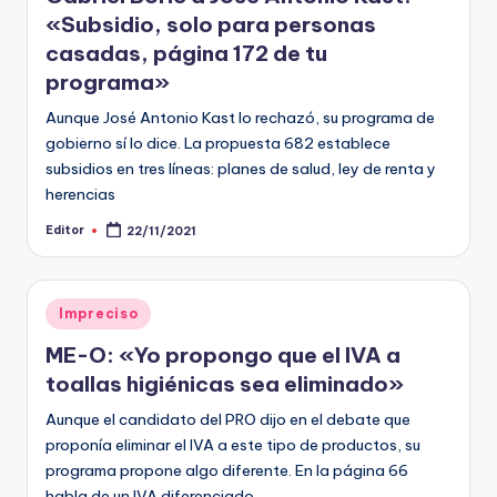
«Subsidio, solo para personas
casadas, página 172 de tu
programa»
Aunque José Antonio Kast lo rechazó, su programa de
gobierno sí lo dice. La propuesta 682 establece
subsidios en tres líneas: planes de salud, ley de renta y
herencias
Editor
22/11/2021
Publicado
por
Publicado
Impreciso
en
ME-O: «Yo propongo que el IVA a
toallas higiénicas sea eliminado»
Aunque el candidato del PRO dijo en el debate que
proponía eliminar el IVA a este tipo de productos, su
programa propone algo diferente. En la página 66
habla de un IVA diferenciado