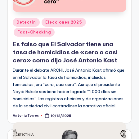
t
o
Publicado
Detectín
Elecciones 2025
s
en
Fact-Checking
y
Es falso que El Salvador tiene una
F
tasa de homicidios de «cero o casi
a
cero» como dijo José Antonio Kast
c
Durante el debate ARCHI, José Antonio Kast afirmó que
en El Salvador la tasa de homicidios, incluidos
t
femicidios, era “cero, casi cero”. Aunque el presidente
-
Nayib Bukele sostiene haber logrado “1.000 días sin
homicidios”, los registros oficiales y de organizaciones
C
de la sociedad civil contradicen la narrativa oficial.
h
Antonia Torres
10/12/2025
Publicado
e
por
c