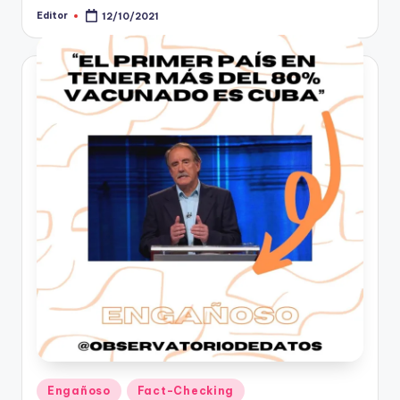
Editor
12/10/2021
Publicado
por
Publicado
Engañoso
Fact-Checking