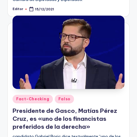
Editor
15/12/2021
Publicado
por
Publicado
Fact-Checking
Falso
en
Presidente de Gasco, Matías Pérez
Cruz, es «uno de los financistas
preferidos de la derecha»
candidato Gabriel Boric dice textualmente “uno de los