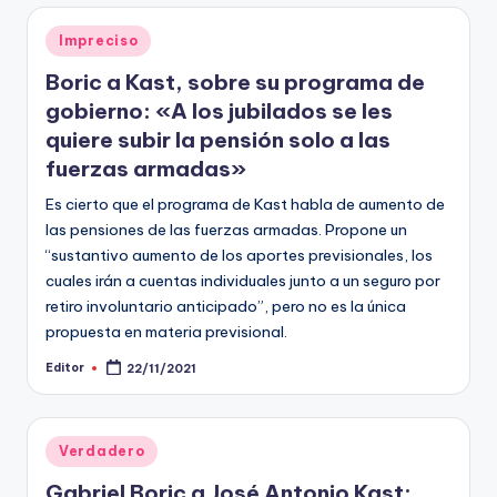
Publicado
Impreciso
en
Boric a Kast, sobre su programa de
gobierno: «A los jubilados se les
quiere subir la pensión solo a las
fuerzas armadas»
Es cierto que el programa de Kast habla de aumento de
las pensiones de las fuerzas armadas. Propone un
“sustantivo aumento de los aportes previsionales, los
cuales irán a cuentas individuales junto a un seguro por
retiro involuntario anticipado”, pero no es la única
propuesta en materia previsional.
Editor
22/11/2021
Publicado
por
Publicado
Verdadero
en
Gabriel Boric a José Antonio Kast: