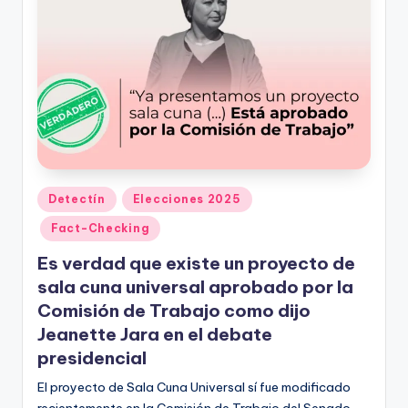
ki
n
g
Publicado
Detectín
Elecciones 2025
en
Fact-Checking
Es verdad que existe un proyecto de
sala cuna universal aprobado por la
Comisión de Trabajo como dijo
Jeanette Jara en el debate
presidencial
El proyecto de Sala Cuna Universal sí fue modificado
recientemente en la Comisión de Trabajo del Senado,