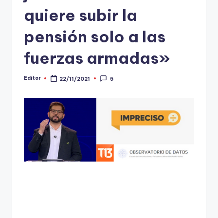
quiere subir la
t
o
pensión solo a las
s
fuerzas armadas»
y
F
Editor
22/11/2021
5
Publicado
por
a
c
t
-
C
h
e
c