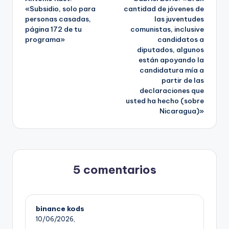
«Subsidio, solo para
cantidad de jóvenes de
entradas
personas casadas,
las juventudes
página 172 de tu
comunistas, inclusive
programa»
candidatos a
diputados, algunos
están apoyando la
candidatura mía a
partir de las
declaraciones que
usted ha hecho (sobre
Nicaragua)»
5 comentarios
binance kods
10/06/2026,