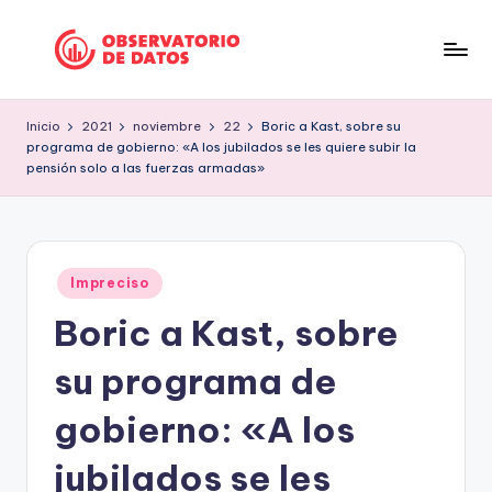
Saltar
al
P
"Comment
contenido
is
e
Inicio
2021
noviembre
22
Boric a Kast, sobre su
free
programa de gobierno: «A los jubilados se les quiere subir la
ri
but
pensión solo a las fuerzas armadas»
facts
o
are
d
sacred"
is
-
Publicado
Impreciso
Charles
m
en
Preswitch
Boric a Kast, sobre
o
Scott
su programa de
d
e
gobierno: «A los
D
jubilados se les
a