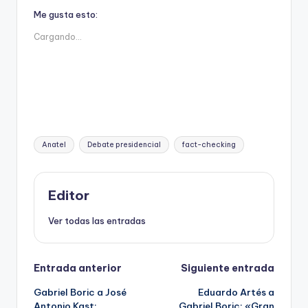
Me gusta esto:
Cargando...
Etiquetas:
Anatel
Debate presidencial
fact-checking
Editor
Ver todas las entradas
Navegación
Entrada anterior
Siguiente entrada
Gabriel Boric a José
Eduardo Artés a
de
Antonio Kast:
Gabriel Boric: «Gran