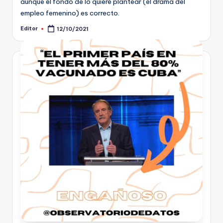
aunque el fondo de lo quiere plantear (el drama del
empleo femenino) es correcto.
Editor
12/10/2021
Publicado
por