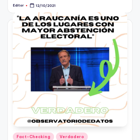
Editor
12/10/2021
Publicado
por
Publicado
Fact-Checking
Verdadero