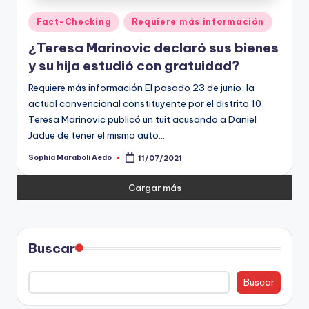
Publicado
Fact-Checking
Requiere más información
en
¿Teresa Marinovic declaró sus bienes
y su hija estudió con gratuidad?
Requiere más información El pasado 23 de junio, la
actual convencional constituyente por el distrito 10,
Teresa Marinovic publicó un tuit acusando a Daniel
Jadue de tener el mismo auto…
Sophia Maraboli Aedo
11/07/2021
Publicado
por
Cargar más
Buscar
Buscar