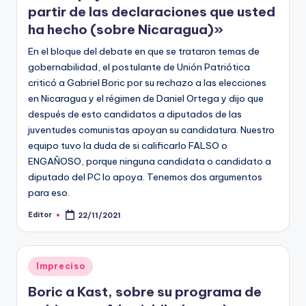
partir de las declaraciones que usted
ha hecho (sobre Nicaragua)»
En el bloque del debate en que se trataron temas de
gobernabilidad, el postulante de Unión Patriótica
criticó a Gabriel Boric por su rechazo a las elecciones
en Nicaragua y el régimen de Daniel Ortega y dijo que
después de esto candidatos a diputados de las
juventudes comunistas apoyan su candidatura. Nuestro
equipo tuvo la duda de si calificarlo FALSO o
ENGAÑOSO, porque ninguna candidata o candidato a
diputado del PC lo apoya. Tenemos dos argumentos
para eso.
Editor
22/11/2021
Publicado
por
Publicado
Impreciso
en
Boric a Kast, sobre su programa de