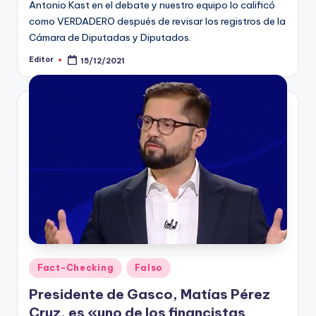
Antonio Kast en el debate y nuestro equipo lo calificó
como VERDADERO después de revisar los registros de la
Cámara de Diputadas y Diputados.
Editor
15/12/2021
Publicado
por
Publicado
Fact-Checking
Falso
en
Presidente de Gasco, Matías Pérez
Cruz, es «uno de los financistas