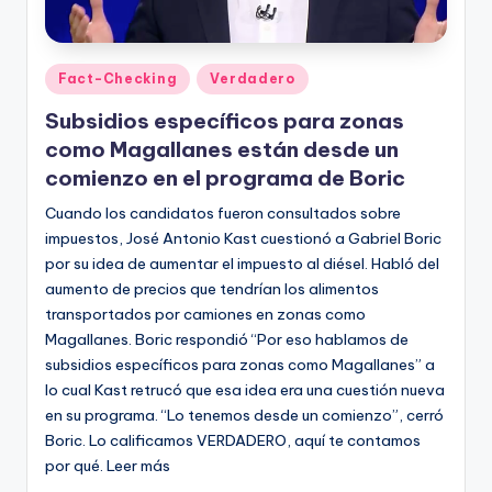
t
o
Publicado
Fact-Checking
Verdadero
s
en
Subsidios específicos para zonas
y
como Magallanes están desde un
F
comienzo en el programa de Boric
a
Cuando los candidatos fueron consultados sobre
impuestos, José Antonio Kast cuestionó a Gabriel Boric
c
por su idea de aumentar el impuesto al diésel. Habló del
t
aumento de precios que tendrían los alimentos
transportados por camiones en zonas como
-
Magallanes. Boric respondió “Por eso hablamos de
C
subsidios específicos para zonas como Magallanes” a
h
lo cual Kast retrucó que esa idea era una cuestión nueva
en su programa. “Lo tenemos desde un comienzo”, cerró
e
Boric. Lo calificamos VERDADERO, aquí te contamos
c
por qué. Leer más