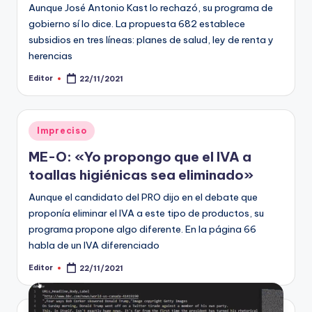
Aunque José Antonio Kast lo rechazó, su programa de
gobierno sí lo dice. La propuesta 682 establece
subsidios en tres líneas: planes de salud, ley de renta y
herencias
Editor
22/11/2021
Publicado
por
Publicado
Impreciso
en
ME-O: «Yo propongo que el IVA a
toallas higiénicas sea eliminado»
Aunque el candidato del PRO dijo en el debate que
proponía eliminar el IVA a este tipo de productos, su
programa propone algo diferente. En la página 66
habla de un IVA diferenciado
Editor
22/11/2021
Publicado
por