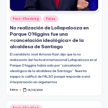
Publicado
Fact-Checking
Falso
en
No realización de Lollapalooza en
Parque O’Higgins fue una
«cancelación ideológica» de la
alcaldesa de Santiago
El candidato José Antonio Kast dijo que la no
realización del festival internacional Lollapalooza en el
Parque O’higgins había sido por “cancelación
ideológica de la alcaldesa de Santiago”. Nuestro
equipo lo calificó de FALSO porque responde a una
interpretación sin argumentos
Editor
14/12/2021
Publicado
por
Publicado
Fact-Checking