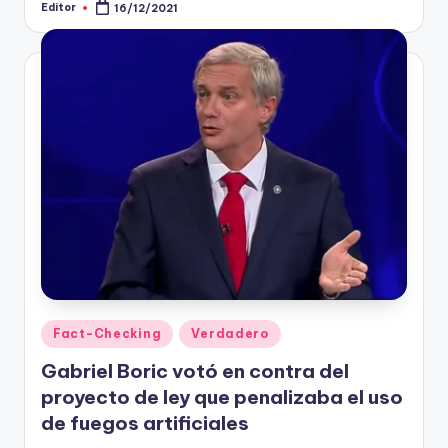
ki
Editor
16/12/2021
Publicado
por
n
g
Publicado
Fact-Checking
Verdadero
en
Gabriel Boric votó en contra del
proyecto de ley que penalizaba el uso
de fuegos artificiales