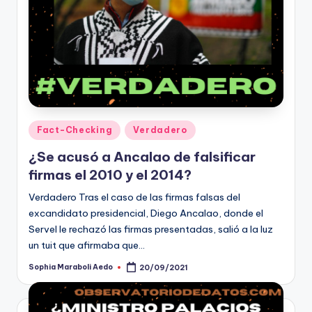
Publicado
Fact-Checking
Verdadero
en
¿Se acusó a Ancalao de falsificar
firmas el 2010 y el 2014?
Verdadero Tras el caso de las firmas falsas del
excandidato presidencial, Diego Ancalao, donde el
Servel le rechazó las firmas presentadas, salió a la luz
un tuit que afirmaba que…
Sophia Maraboli Aedo
20/09/2021
Publicado
por