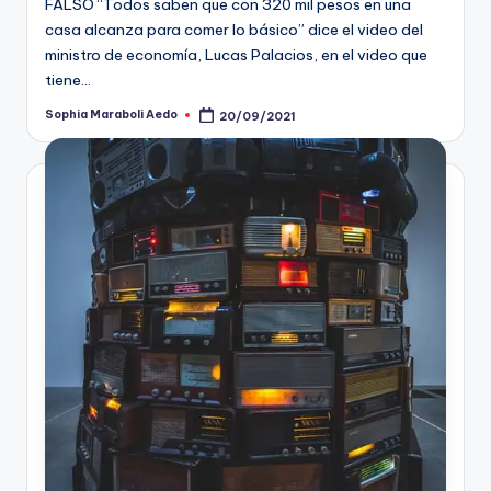
FALSO “Todos saben que con 320 mil pesos en una
casa alcanza para comer lo básico” dice el video del
ministro de economía, Lucas Palacios, en el video que
tiene…
Sophia Maraboli Aedo
20/09/2021
Publicado
por