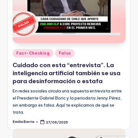
ki
n
g
Publicado
Fact-Checking
Falso
en
Cuidado con esta “entrevista”. La
inteligencia artificial también se usa
para desinformación o estafa
En redes sociales circula una supuesta entrevista entre
el Presidente Gabriel Boric y la periodista Jenny Pérez,
sin embargo es falsa. Aquí te explicamos de qué se
trata.
Emilia Barria
27/06/2025
Publicado
por