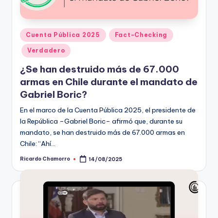
t
o
Publicado
Cuenta Pública 2025
Fact-Checking
s
en
Verdadero
y
¿Se han destruido más de 67.000
F
armas en Chile durante el mandato de
a
Gabriel Boric?
c
En el marco de la Cuenta Pública 2025, el presidente de
la República –Gabriel Boric– afirmó que, durante su
t
mandato, se han destruido más de 67.000 armas en
-
Chile: “Ahí…
C
Ricardo Chamorro
14/08/2025
Publicado
por
h
e
c