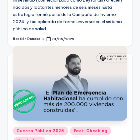
nirsevimab (comercializado como Beyfortus) a recién
nacidos y lactantes menores de seis meses. Esta
estrategia formó parte de la Campaña de Invierno
2024, y fue aplicada de forma universal en el sistema
público de salud.
Bastián Donoso
01/06/2025
Publicado
por
Publicado
Cuenta Pública 2025
Fact-Checking
en