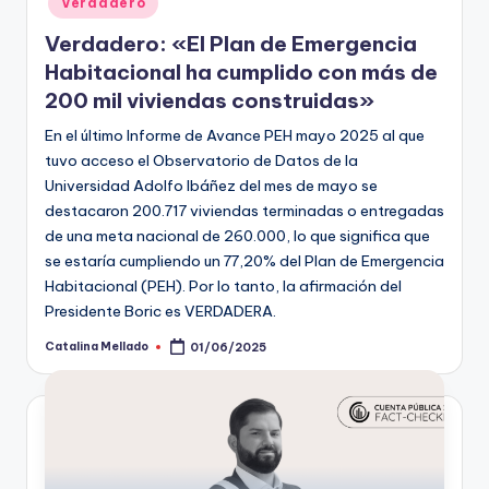
Verdadero
Verdadero: «El Plan de Emergencia
Habitacional ha cumplido con más de
200 mil viviendas construidas»
En el último Informe de Avance PEH mayo 2025 al que
tuvo acceso el Observatorio de Datos de la
Universidad Adolfo Ibáñez del mes de mayo se
destacaron 200.717 viviendas terminadas o entregadas
de una meta nacional de 260.000, lo que significa que
se estaría cumpliendo un 77,20% del Plan de Emergencia
Habitacional (PEH). Por lo tanto, la afirmación del
Presidente Boric es VERDADERA.
Catalina Mellado
01/06/2025
Publicado
por