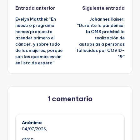
Navegación
Entrada anterior
Siguiente entrada
Evelyn Matthei: “En
Johannes Kaiser:
de
nuestro programa
“Durante la pandemia,
hemos propuesto
la OMS prohibió la
entradas
atender primero el
realización de
cáncer, y sobre todo
autopsias a personas
de las mujeres, porque
fallecidas por COVID-
son las que más están
19”
en lista de espera”
1 comentario
Anónimo
04/07/2026,
atroz