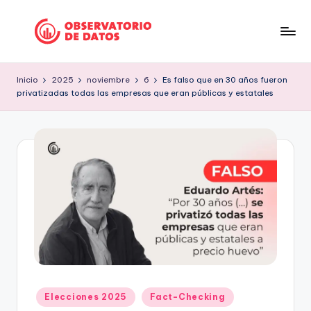
Saltar
al
P
"Comment
contenido
is
e
Inicio
2025
noviembre
6
Es falso que en 30 años fueron
free
privatizadas todas las empresas que eran públicas y estatales
ri
but
facts
o
are
d
sacred"
is
-
Charles
m
Preswitch
o
Scott
d
e
D
Publicado
Elecciones 2025
Fact-Checking
a
en