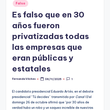
Falso
t
Es falso que en 30
o
s
años fueron
y
privatizadas todas
F
las empresas que
a
c
eran públicas y
t
estatales
-
C
Fernanda Vilches
06/11/2025
1
Publicado
por
h
El candidato presidencial Eduardo Artés, en el debate
e
presidencial “Tú decides” transmitido por
Canal 13
el
domingo 26 de octubre afirmó que “por 30 años de
c
verdad hubo un robo y un saqueo increíble de nuestras