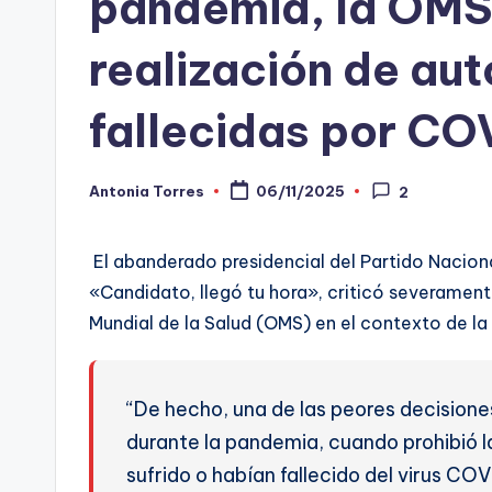
pandemia, la OMS 
-
realización de au
C
fallecidas por CO
h
e
Antonia Torres
06/11/2025
2
Publicado
c
por
ki
El abanderado presidencial del Partido Naciona
«Candidato, llegó tu hora», criticó severamen
n
Mundial de la Salud (OMS) en el contexto de la
g
“De hecho, una de las peores decision
durante la pandemia, cuando prohibió 
sufrido o habían fallecido del virus CO