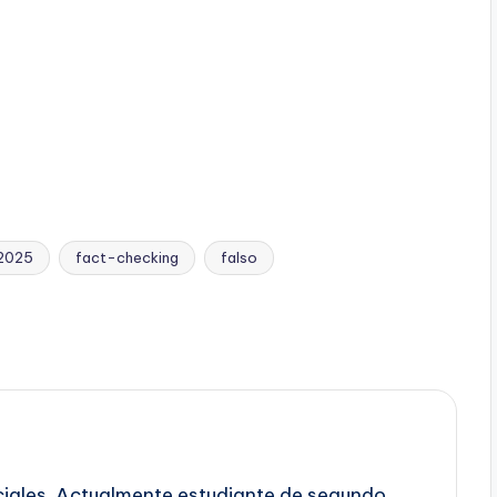
 2025
fact-checking
falso
ciales. Actualmente estudiante de segundo