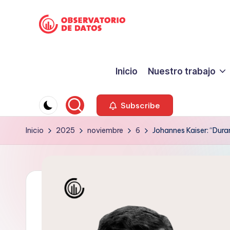
Saltar
P
al
"Comment
contenido
is
e
Inicio
Nuestro trabajo
free
ri
but
facts
o
Subscribe
are
d
Inicio
2025
noviembre
6
Johannes Kaiser: “Dura
sacred"
-
is
Charles
m
Preswitch
o
Scott
d