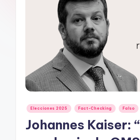
e
D
a
t
o
s
y
F
a
Publicado
Elecciones 2025
Fact-Checking
Falso
en
Johannes Kaiser: 
c
t