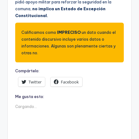
pidió apoyo militar para reforzar la seguridad en la
comuna,
no implica un Estado de Excepción
Constitucional.
Calificamos como
IMPRECISO
un dato cuando el
contenido discursivo incluye varios datos o
informaciones. Algunas son plenamente ciertas y
otras no.
Compártelo:
Twitter
Facebook
Me gusta esto:
Cargando...