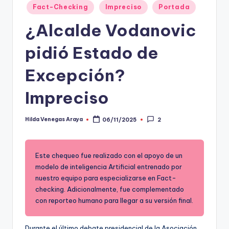
Fact-Checking
Impreciso
Portada
t
¿Alcalde Vodanovic
o
s
pidió Estado de
y
Excepción?
F
Impreciso
a
c
Hilda Venegas Araya
06/11/2025
2
Publicado
por
t
-
Este chequeo fue realizado con el apoyo de un
C
modelo de inteligencia Artificial entrenado por
nuestro equipo para especializarse en Fact-
h
checking. Adicionalmente, fue complementado
e
con reporteo humano para llegar a su versión final.
c
Durante el último debate presidencial de la Asociación