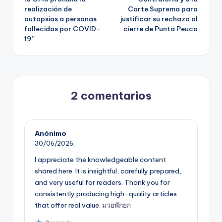
entradas
realización de
Corte Suprema para
autopsias a personas
justificar su rechazo al
fallecidas por COVID-
cierre de Punta Peuco
19”
2 comentarios
Anónimo
30/06/2026,
I appreciate the knowledgeable content
shared here. It is insightful, carefully prepared,
and very useful for readers. Thank you for
consistently producing high-quality articles
that offer real value.
มวยพักยก