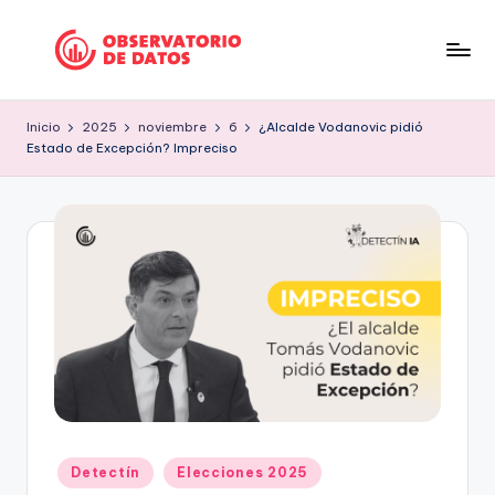
Saltar
al
P
"Comment
contenido
is
e
Inicio
2025
noviembre
6
¿Alcalde Vodanovic pidió
free
Estado de Excepción? Impreciso
ri
but
facts
o
are
d
sacred"
is
-
Charles
m
Preswitch
o
Scott
d
e
D
Publicado
Detectín
Elecciones 2025
a
en