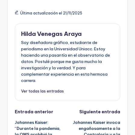
Última actualización el 21/11/2025
Hilda Venegas Araya
Soy diseñadora gráfica, estudiante de
periodismo en la Universidad Uniacc. Estoy
haciendo una pasantía en el observatorio de
datos. Postulé porque me gusta mucho la
investigación y la verdad. Y para
complementar experiencia en esta hermosa
carrera.
Ver todas las entradas
Navegación
Entrada anterior
Siguiente entrada
Johannes Kaiser:
Johannes Kaiser invoca
de
“Durante la pandemia,
engañosamente a la
la OMS prohibió la
Contraloría y a la