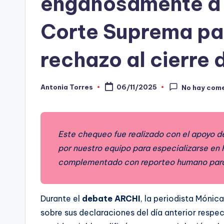
engañosamente a l
-
Corte Suprema para
C
rechazo al cierre
h
e
Antonia Torres
06/11/2025
No hay com
Publicado
c
por
ki
Este chequeo fue realizado con el apoyo de
n
por nuestro equipo para especializarse en
g
complementado con reporteo humano para ll
Durante el
debate ARCHI
, la periodista Mónic
sobre sus declaraciones del día anterior respec