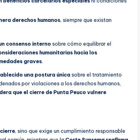
 beneficios carcelarios especiales
ni condiciones
lnera derechos humanos
, siempre que existan
un consenso interno
sobre cómo equilibrar el
onsideraciones humanitarias hacia los
rmedades graves
.
ablecido una postura única
sobre el tratamiento
ndenados por violaciones a los derechos humanos,
idera que el cierre de Punta Peuco vulnere
cierre
, sino que exige un cumplimiento responsable
nal común, mientras que la
Corte Suprema reafirma