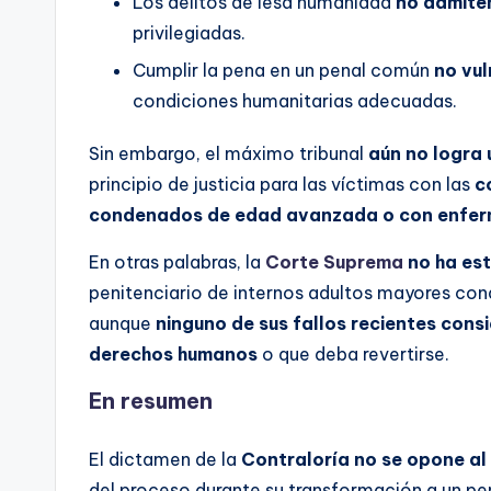
Los delitos de lesa humanidad
no admiten
privilegiadas.
Cumplir la pena en un penal común
no vu
condiciones humanitarias adecuadas.
Sin embargo, el máximo tribunal
aún no logra 
principio de justicia para las víctimas con las
c
condenados de edad avanzada o con enfe
En otras palabras, la
Corte Suprema
no ha est
penitenciario de internos adultos mayores co
aunque
ninguno de sus fallos recientes cons
derechos humanos
o que deba revertirse.
En resumen
El dictamen de la
Contraloría no se opone al 
del proceso durante su transformación a un pe