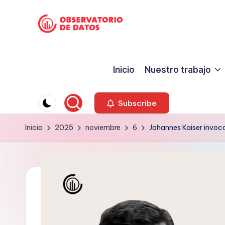
Saltar
P
al
"Comment
contenido
is
e
Inicio
Nuestro trabajo
free
ri
but
facts
o
Subscribe
are
d
Inicio
2025
noviembre
6
Johannes Kaiser invoca
sacred"
-
is
Charles
m
Preswitch
o
Scott
d