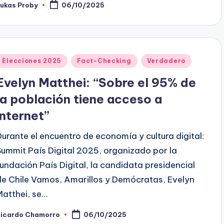
Lukas Proby
06/10/2025
ublicado
or
Publicado
Elecciones 2025
Fact-Checking
Verdadero
en
Evelyn Matthei: “Sobre el 95% de
la población tiene acceso a
internet”
Durante el encuentro de economía y cultura digital:
Summit País Digital 2025, organizado por la
fundación País Digital, la candidata presidencial
de Chile Vamos, Amarillos y Demócratas, Evelyn
Matthei, se…
Ricardo Chamorro
06/10/2025
ublicado