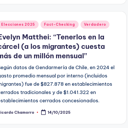
Publicado
Elecciones 2025
Fact-Checking
Verdadero
en
Evelyn Matthei: “Tenerlos en la
cárcel (a los migrantes) cuesta
más de un millón mensual”
Según datos de Gendarmería de Chile, en 2024 el
gasto promedio mensual por interno (incluidos
migrantes) fue de $827.878 en establecimientos
cerrados tradicionales y de $1.041.322 en
establecimientos cerrados concesionados.
Ricardo Chamorro
14/10/2025
ublicado
or