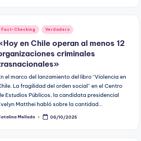
or
Publicado
Fact-Checking
Verdadero
en
«Hoy en Chile operan al menos 12
organizaciones criminales
trasnacionales»
En el marco del lanzamiento del libro “Violencia en
Chile. La fragilidad del orden social” en el Centro
de Estudios Públicos, la candidata presidencial
Evelyn Matthei habló sobre la cantidad…
atalina Mellado
06/10/2025
ublicado
or