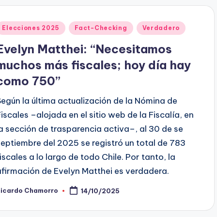
Publicado
Elecciones 2025
Fact-Checking
Verdadero
en
Evelyn Matthei: “Necesitamos
muchos más fiscales; hoy día hay
como 750”
Según la última actualización de la Nómina de
Fiscales –alojada en el sitio web de la Fiscalía, en
la sección de trasparencia activa–, al 30 de se
septiembre del 2025 se registró un total de 783
fiscales a lo largo de todo Chile. Por tanto, la
afirmación de Evelyn Matthei es verdadera.
Ricardo Chamorro
14/10/2025
ublicado
or