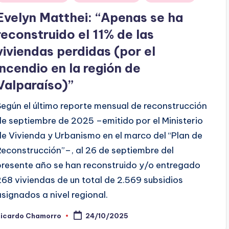
en
Evelyn Matthei: “Apenas se ha
reconstruido el 11% de las
viviendas perdidas (por el
incendio en la región de
Valparaíso)”
Según el último reporte mensual de reconstrucción
de septiembre de 2025 –emitido por el Ministerio
de Vivienda y Urbanismo en el marco del “Plan de
Reconstrucción”–, al 26 de septiembre del
presente año se han reconstruido y/o entregado
268 viviendas de un total de 2.569 subsidios
asignados a nivel regional.
Ricardo Chamorro
24/10/2025
ublicado
or