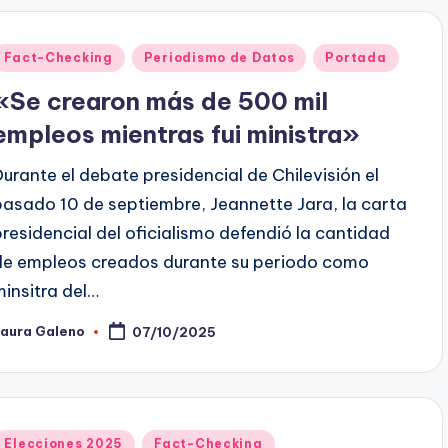
Publicado
Fact-Checking
Periodismo de Datos
Portada
en
«Se crearon más de 500 mil
empleos mientras fui ministra»
Durante el debate presidencial de Chilevisión el
pasado 10 de septiembre, Jeannette Jara, la carta
presidencial del oficialismo defendió la cantidad
de empleos creados durante su periodo como
minsitra del…
Laura Galeno
07/10/2025
ublicado
or
Publicado
Elecciones 2025
Fact-Checking