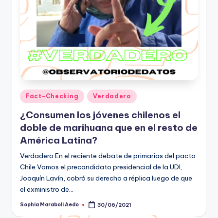
t
o
s
y
F
a
Publicado
Fact-Checking
Verdadero
en
c
¿Consumen los jóvenes chilenos el
t
doble de marihuana que en el resto de
América Latina?
-
Verdadero En el reciente debate de primarias del pacto
C
Chile Vamos el precandidato presidencial de la UDI,
h
Joaquín Lavín, cobró su derecho a réplica luego de que
e
el exministro de…
c
Sophia Maraboli Aedo
30/06/2021
Publicado
por