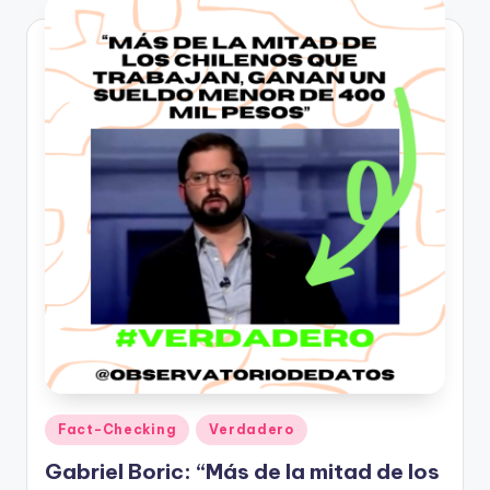
ki
n
g
Publicado
Fact-Checking
Verdadero
en
Gabriel Boric: “Más de la mitad de los