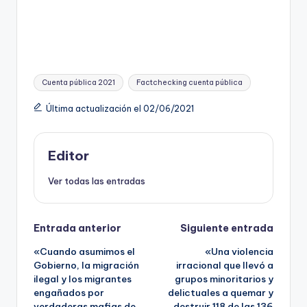
Etiquetas:
Cuenta pública 2021
Factchecking cuenta pública
Última actualización el 02/06/2021
Editor
Ver todas las entradas
Navegación
Entrada anterior
Siguiente entrada
«Cuando asumimos el
«Una violencia
de
Gobierno, la migración
irracional que llevó a
ilegal y los migrantes
grupos minoritarios y
entradas
engañados por
delictuales a quemar y
verdaderas mafias de
destruir 118 de las 136