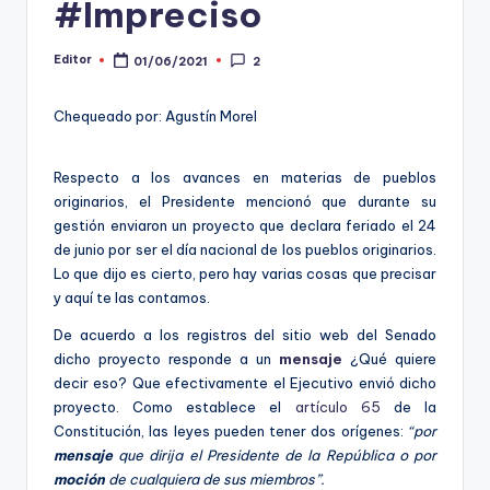
#Impreciso
ki
n
Editor
01/06/2021
2
Publicado
g
por
Chequeado por: Agustín Morel
Respecto a los avances en materias de pueblos
originarios, el Presidente mencionó que durante su
gestión enviaron un proyecto que declara feriado el 24
de junio por ser el día nacional de los pueblos originarios.
Lo que dijo es cierto, pero hay varias cosas que precisar
y aquí te las contamos.
De acuerdo a los registros del sitio web del Senado
dicho proyecto responde a un
mensaje
¿Qué quiere
decir eso? Que efectivamente el Ejecutivo envió dicho
proyecto. Como establece el
artículo 65
de la
Constitución, las leyes pueden tener dos orígenes:
“por
mensaje
que dirija el Presidente de la República o por
moción
de cualquiera de sus miembros”.