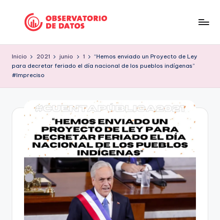
Saltar
al
P
"Comment
contenido
is
e
Inicio
2021
junio
1
“Hemos enviado un Proyecto de Ley
free
para decretar feriado el día nacional de los pueblos indígenas”
ri
but
#Impreciso
facts
o
are
d
sacred"
is
-
Charles
m
Preswitch
o
Scott
d
e
D
a