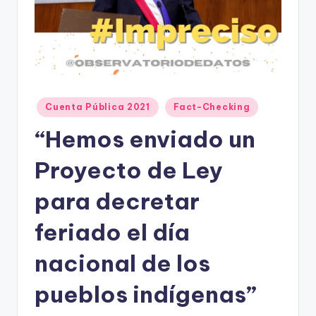
t
o
s
y
Publicado
Cuenta Pública 2021
Fact-Checking
F
en
“Hemos enviado un
a
c
Proyecto de Ley
t
para decretar
-
feriado el día
C
h
nacional de los
e
pueblos indígenas”
c