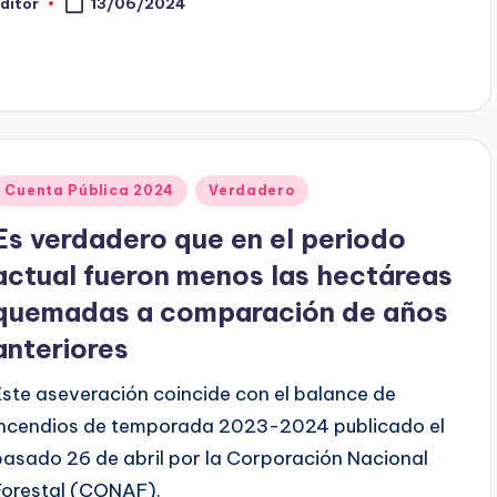
ditor
13/06/2024
ublicado
or
Publicado
Cuenta Pública 2024
Verdadero
en
Es verdadero que en el periodo
actual fueron menos las hectáreas
quemadas a comparación de años
anteriores
Este aseveración coincide con el balance de
incendios de temporada 2023-2024 publicado el
pasado 26 de abril por la Corporación Nacional
Forestal (CONAF).