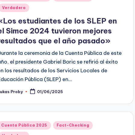
en
Verdadero
«Los estudiantes de los SLEP en
el Simce 2024 tuvieron mejores
resultados que el año pasado»
Durante la ceremonia de la Cuenta Pública de este
año, el presidente Gabriel Boric se refirió al éxito
en los resultados de los Servicios Locales de
Educación Pública (SLEP) en…
Lukas Proby
01/06/2025
ublicado
or
Publicado
Cuenta Pública 2025
Fact-Checking
en