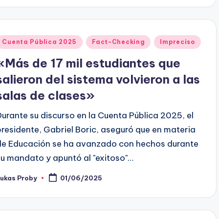
Publicado
Cuenta Pública 2025
Fact-Checking
Impreciso
en
«Más de 17 mil estudiantes que
salieron del sistema volvieron a las
salas de clases»
Durante su discurso en la Cuenta Pública 2025, el
presidente, Gabriel Boric, aseguró que en materia
de Educación se ha avanzado con hechos durante
su mandato y apuntó al "exitoso"…
Lukas Proby
01/06/2025
ublicado
or