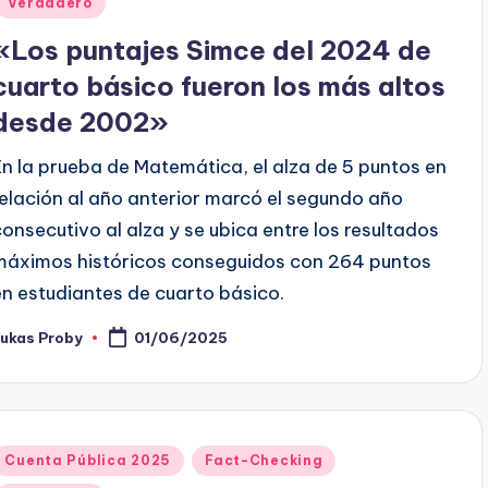
Verdadero
«Los puntajes Simce del 2024 de
cuarto básico fueron los más altos
desde 2002»
En la prueba de Matemática, el alza de 5 puntos en
relación al año anterior marcó el segundo año
consecutivo al alza y se ubica entre los resultados
máximos históricos conseguidos con 264 puntos
en estudiantes de cuarto básico.
Lukas Proby
01/06/2025
ublicado
or
Publicado
Cuenta Pública 2025
Fact-Checking
en