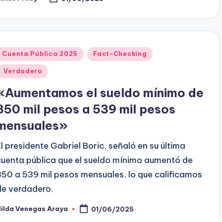
ublicado
or
Publicado
Cuenta Pública 2025
Fact-Checking
en
Verdadero
«Aumentamos el sueldo mínimo de
350 mil pesos a 539 mil pesos
mensuales»
El presidente Gabriel Boric, señaló en su última
cuenta pública que el sueldo mínimo aumentó de
350 a 539 mil pesos mensuales, lo que calificamos
de verdadero.
Hilda Venegas Araya
01/06/2025
ublicado
or