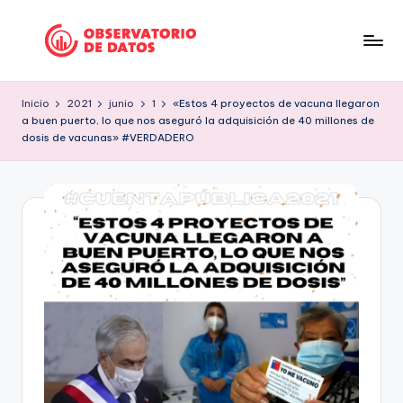
Saltar
al
P
"Comment
contenido
is
e
Inicio
2021
junio
1
«Estos 4 proyectos de vacuna llegaron
free
a buen puerto, lo que nos aseguró la adquisición de 40 millones de
ri
but
dosis de vacunas» #VERDADERO
facts
o
are
d
sacred"
is
-
Charles
m
Preswitch
o
Scott
d
e
D
a