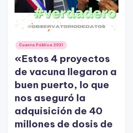
t
o
s
y
Publicado
Cuenta Pública 2021
F
en
«Estos 4 proyectos
a
c
de vacuna llegaron a
t
buen puerto, lo que
-
nos aseguró la
C
h
adquisición de 40
e
millones de dosis de
c