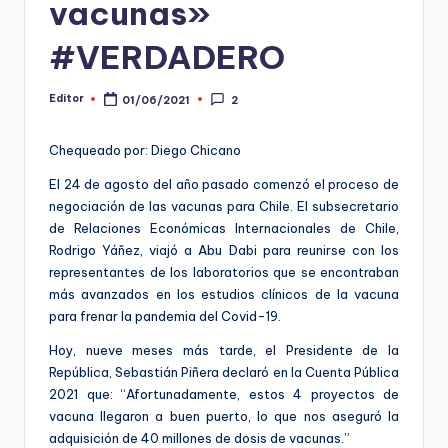
vacunas»
ki
n
#VERDADERO
g
Editor
01/06/2021
2
Publicado
por
Chequeado por: Diego Chicano
El 24 de agosto del año pasado comenzó el proceso de
negociación de las vacunas para Chile. El subsecretario
de Relaciones Económicas Internacionales de Chile,
Rodrigo Yáñez, viajó a Abu Dabi para reunirse con los
representantes de los laboratorios que se encontraban
más avanzados en los estudios clínicos de la vacuna
para frenar la pandemia del Covid-19.
Hoy, nueve meses más tarde, el Presidente de la
República, Sebastián Piñera declaró en la Cuenta Pública
2021 que: “Afortunadamente, estos 4 proyectos de
vacuna llegaron a buen puerto, lo que nos aseguró la
adquisición de 40 millones de dosis de vacunas.”