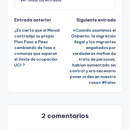
Ver todas las entradas
Navegación
Entrada anterior
Siguiente entrada
¿Es cierto que el Minsal
«Cuando asumimos el
de
contradijo su propio
Gobierno, la migración
Plan Paso a Paso
ilegal y los migrantes
entradas
cambiando de fase a
engañados por
comunas que superan
verdaderas mafias de
el límite de ocupación
trata de personas,
UCI ?
habían aumentado sin
control y era necesario
poner orden en nuestra
casa» #Falso
2 comentarios