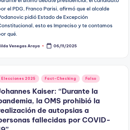
Durante el último debate presidencial, el candidato
por el PDG, Franco Parisi, afirmó que el alcalde
Vodanovic pidió Estado de Excepción
Constitucional, esto es Impreciso y te contamos
por qué.
Hilda Venegas Araya
06/11/2025
ublicado
or
Publicado
Elecciones 2025
Fact-Checking
Falso
en
Johannes Kaiser: “Durante la
pandemia, la OMS prohibió la
realización de autopsias a
personas fallecidas por COVID-
19”