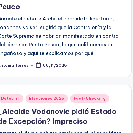
Peuco
Durante el debate Archi, el candidato libertario,
Johannes Kaiser, sugirió que la Contraloría y la
Corte Suprema se habrían manifestado en contra
del cierre de Punta Peuco, lo que calificamos de
Engañoso y aquí te explicamos por qué.
ntonia Torres
06/11/2025
ublicado
or
Publicado
Detectín
Elecciones 2025
Fact-Checking
en
¿Alcalde Vodanovic pidió Estado
de Excepción? Impreciso