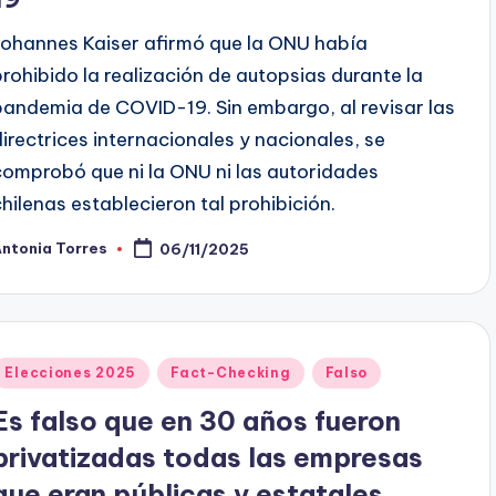
Johannes Kaiser afirmó que la ONU había
prohibido la realización de autopsias durante la
pandemia de COVID-19. Sin embargo, al revisar las
directrices internacionales y nacionales, se
comprobó que ni la ONU ni las autoridades
chilenas establecieron tal prohibición.
ntonia Torres
06/11/2025
ublicado
or
Publicado
Elecciones 2025
Fact-Checking
Falso
en
Es falso que en 30 años fueron
privatizadas todas las empresas
que eran públicas y estatales