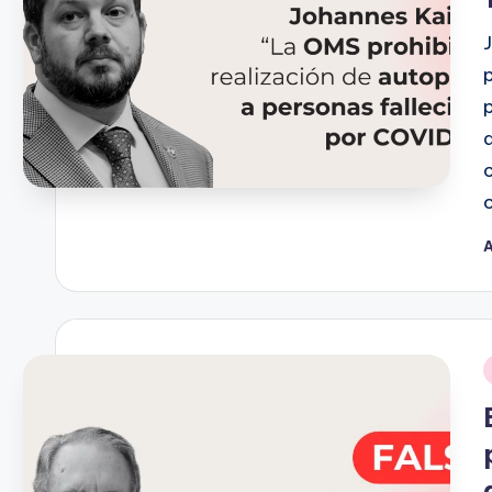
A
P
p