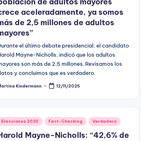
población de adultos mayores
crece aceleradamente, ya somos
más de 2,5 millones de adultos
mayores”
Durante el último debate presidencial, el candidato
Harold Mayne-Nicholls, indicó que los adultos
mayores son más de 2,5 millones. Revisamos los
datos y concluimos que es verdadero.
Martina Kindermann
12/11/2025
ublicado
or
Publicado
Elecciones 2025
Fact-Checking
Verdadero
en
Harold Mayne-Nicholls: “42,6% de