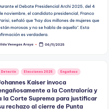
Durante el Debate Presidencial Archi 2025, del 4
de noviembre, el candidato presidencial, Franco
Parisi, señaló que "hay dos millones de mujeres que
están morosas y no se habla de aquello". Esta
afirmación es verdadera.
Hilda Venegas Araya
06/11/2025
ublicado
or
Publicado
Detectín
Elecciones 2025
Engañoso
en
Johannes Kaiser invoca
engañosamente a la Contraloría y
a la Corte Suprema para justificar
su rechazo al cierre de Punta