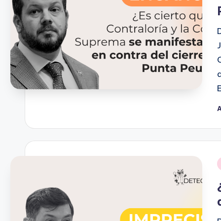
A
P
p