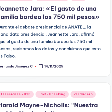
en
Jeannette Jara: «El gasto de una
familia bordea los 750 mil pesos»
Durante el debate presidencial de ANATEL, la
candidata presidencial, Jeannette Jara, afirmó
que el gasto de una familia bordea los 750 mil
pesos, revisamos los datos y concluimos que esto
es Falso.
Fernanda Jiménez C
14/11/2025
ublicado
or
Publicado
Elecciones 2025
Fact-Checking
Verdadero
en
Harold Mayne-Nicholls: “Nuestra