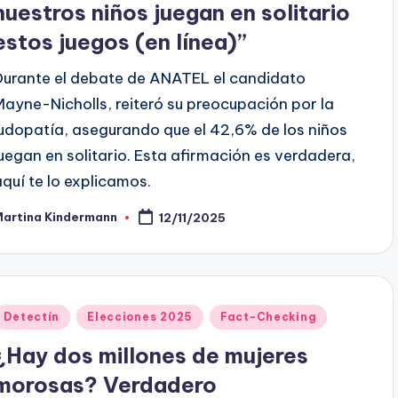
nuestros niños juegan en solitario
estos juegos (en línea)”
Durante el debate de ANATEL el candidato
Mayne-Nicholls, reiteró su preocupación por la
ludopatía, asegurando que el 42,6% de los niños
juegan en solitario. Esta afirmación es verdadera,
aquí te lo explicamos.
Martina Kindermann
12/11/2025
ublicado
or
Publicado
Detectín
Elecciones 2025
Fact-Checking
en
¿Hay dos millones de mujeres
morosas? Verdadero