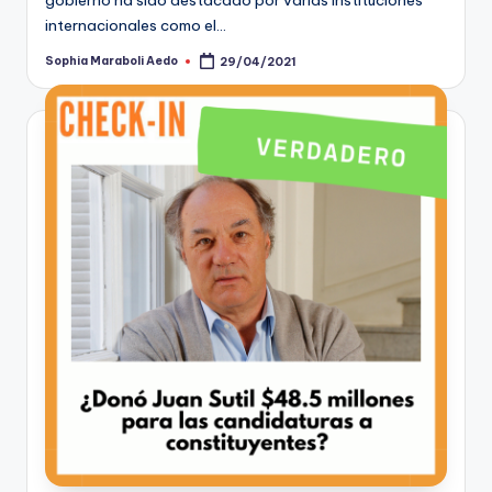
gobierno ha sido destacado por varias instituciones
internacionales como el…
Sophia Maraboli Aedo
29/04/2021
Publicado
por