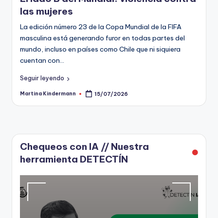
las mujeres
t
La edición número 23 de la Copa Mundial de la FIFA
o
masculina está generando furor en todas partes del
s
mundo, incluso en países como Chile que ni siquiera
y
cuentan con…
F
Seguir leyendo
a
Martina Kindermann
15/07/2026
Publicado
por
c
t
-
Chequeos con IA // Nuestra
C
herramienta DETECTÍN
h
e
c