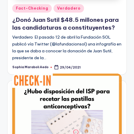
Publicado
Fact-Checking
Verdadero
en
¿Donó Juan Sutil $48.5 millones para
las candidaturas a constituyentes?
Verdadero El pasado 12 de abril la Fundación SOL
publicó vía Twitter (@lafundacionsol) una infografía en
la que se daba a conocer la donación de Juan Sutil,
presidente de la…
Sophia Maraboli Aedo
29/04/2021
Publicado
por