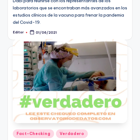
Dabi para reunirse con los representantes de los
laboratorios que se encontraban más avanzados en los
estudios clínicos de la vacuna para frenar la pandemia
del Covid-19.
Editor
01/06/2021
Publicado
por
Publicado
Fact-Checking
Verdadero
en