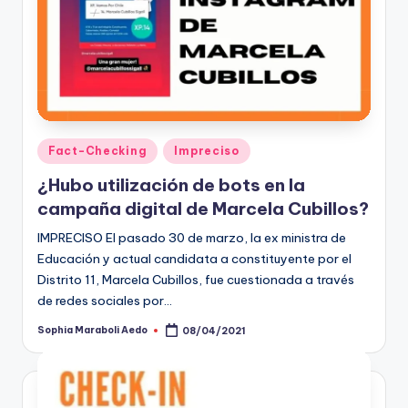
Publicado
Fact-Checking
Impreciso
en
¿Hubo utilización de bots en la
campaña digital de Marcela Cubillos?
IMPRECISO El pasado 30 de marzo, la ex ministra de
Educación y actual candidata a constituyente por el
Distrito 11, Marcela Cubillos, fue cuestionada a través
de redes sociales por…
Sophia Maraboli Aedo
08/04/2021
Publicado
por