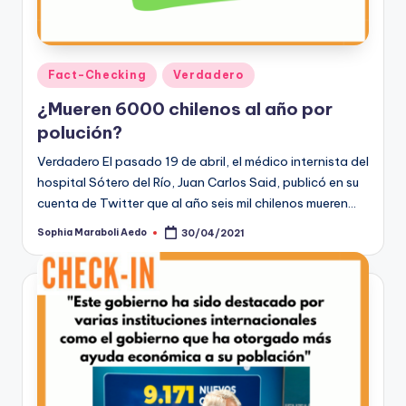
Publicado
Fact-Checking
Verdadero
en
¿Mueren 6000 chilenos al año por
polución?
Verdadero El pasado 19 de abril, el médico internista del
hospital Sótero del Río, Juan Carlos Said, publicó en su
cuenta de Twitter que al año seis mil chilenos mueren…
Sophia Maraboli Aedo
30/04/2021
Publicado
por