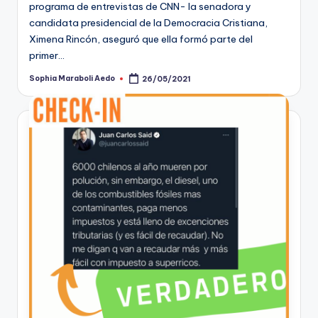
programa de entrevistas de CNN- la senadora y
candidata presidencial de la Democracia Cristiana,
Ximena Rincón, aseguró que ella formó parte del
primer…
Sophia Maraboli Aedo
26/05/2021
Publicado
por