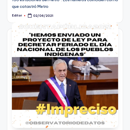
que catastró Metro
Editor
02/06/2021
Publicado
por