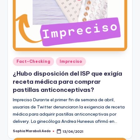
Publicado
Fact-Checking
Impreciso
en
¿Hubo disposición del ISP que exigía
receta médica para comprar
pastillas anticonceptivas?
Impreciso Durante el primer fin de semana de abril,
usuarias de Twitter denunciaron la exigencia de receta
médica para adquirir pastillas anticonceptivas por
delivery. La ginecóloga Andrea Huneeus afirmó en…
Sophia Maraboli Aedo
13/04/2021
Publicado
por